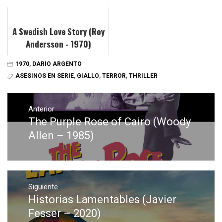
A Swedish Love Story (Roy
Andersson - 1970)
1970
,
DARIO ARGENTO
ASESINOS EN SERIE
,
GIALLO
,
TERROR
,
THRILLER
Navegación
de
Anterior
The Purple Rose of Cairo (Woody
Entrada
entradas
anterior:
Allen – 1985)
Siguiente
Historias Lamentables (Javier
Entrada
siguiente:
Fesser – 2020)