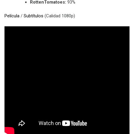
RottenTomatoes:
93%
Película
/
Subtítulos
(Calidad 1080p)