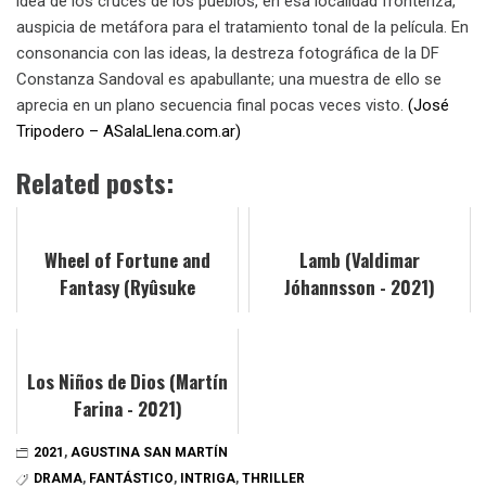
idea de los cruces de los pueblos, en esa localidad fronteriza,
auspicia de metáfora para el tratamiento tonal de la película. En
consonancia con las ideas, la destreza fotográfica de la DF
Constanza Sandoval es apabullante; una muestra de ello se
aprecia en un plano secuencia final pocas veces visto.
(José
Tripodero – ASalaLlena.com.ar)
Related posts:
Wheel of Fortune and
Lamb (Valdimar
Fantasy (Ryûsuke
Jóhannsson - 2021)
Hamaguchi - 2021)
Los Niños de Dios (Martín
Farina - 2021)
2021
,
AGUSTINA SAN MARTÍN
DRAMA
,
FANTÁSTICO
,
INTRIGA
,
THRILLER