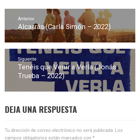
Navegación
de
Anterior
Alcarrás (Carla Simón – 2022)
Entrada
entradas
anterior:
Siguiente
Tenéis que Venir a Verla (Jonás
Entrada
siguiente:
Trueba – 2022)
DEJA UNA RESPUESTA
Tu dirección de correo electrónico no será publicada.
Los
campos obligatorios están marcados con
*