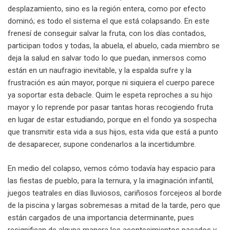
desplazamiento, sino es la región entera, como por efecto
dominó; es todo el sistema el que está colapsando. En este
frenesí de conseguir salvar la fruta, con los días contados,
participan todos y todas, la abuela, el abuelo, cada miembro se
deja la salud en salvar todo lo que puedan, inmersos como
están en un naufragio inevitable, y la espalda sufre y la
frustración es aún mayor, porque ni siquiera el cuerpo parece
ya soportar esta debacle. Quim le espeta reproches a su hijo
mayor y lo reprende por pasar tantas horas recogiendo fruta
en lugar de estar estudiando, porque en el fondo ya sospecha
que transmitir esta vida a sus hijos, esta vida que está a punto
de desaparecer, supone condenarlos a la incertidumbre.
En medio del colapso, vemos cómo todavía hay espacio para
las fiestas de pueblo, para la ternura, y la imaginación infantil,
juegos teatrales en días lluviosos, cariñosos forcejeos al borde
de la piscina y largas sobremesas a mitad de la tarde, pero que
están cargados de una importancia determinante, pues
resignifican de alguna manera los acontecimientos pasados y