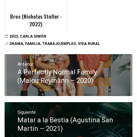
Bros (Nicholas Stoller -
2022)
2022
,
CARLA SIMÓN
DRAMA
,
FAMILIA
,
TRABAJO/EMPLEO
,
VIDA RURAL
Navegación
de
Anterior
A Perfectly Normal Family
Entrada
entradas
anterior:
(Malou Reymann – 2020)
Siguiente
Matar a la Bestia (Agustina San
Entrada
siguiente:
Martín – 2021)