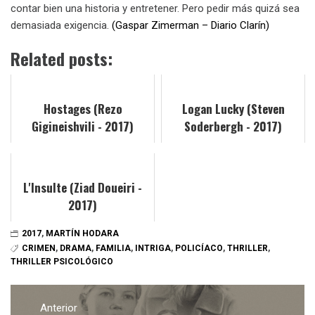
contar bien una historia y entretener. Pero pedir más quizá sea
demasiada exigencia.
(Gaspar Zimerman – Diario Clarín)
Related posts:
Hostages (Rezo
Logan Lucky (Steven
Gigineishvili - 2017)
Soderbergh - 2017)
L'Insulte (Ziad Doueiri -
2017)
2017
,
MARTÍN HODARA
CRIMEN
,
DRAMA
,
FAMILIA
,
INTRIGA
,
POLICÍACO
,
THRILLER
,
THRILLER PSICOLÓGICO
Navegación
de
Anterior