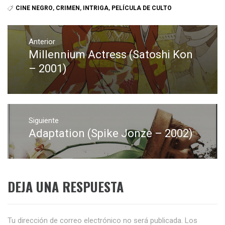
CINE NEGRO
,
CRIMEN
,
INTRIGA
,
PELÍCULA DE CULTO
Navegación
de
Anterior
Millennium Actress (Satoshi Kon
Entrada
entradas
anterior:
– 2001)
Siguiente
Adaptation (Spike Jonze – 2002)
Entrada
siguiente:
DEJA UNA RESPUESTA
Tu dirección de correo electrónico no será publicada.
Los