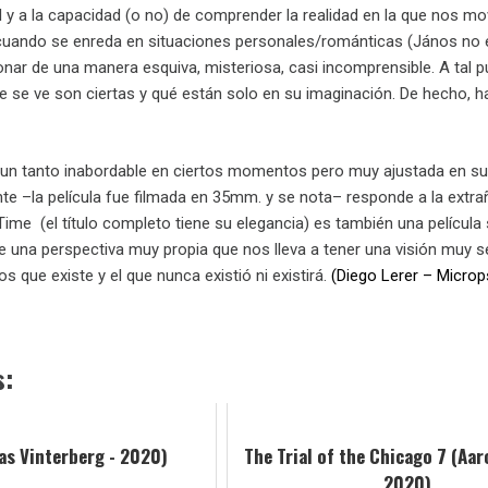
 y a la capacidad (o no) de comprender la realidad en la que nos mov
 cuando se enreda en situaciones personales/románticas (János no e
onar de una manera esquiva, misteriosa, casi incomprensible. A tal
e se ve son ciertas y qué están solo en su imaginación. De hecho, 
a, un tanto inabordable en ciertos momentos pero muy ajustada en su
e –la película fue filmada en 35mm. y se nota– responde a la extr
ime (el título completo tiene su elegancia) es también una película 
de una perspectiva muy propia que nos lleva a tener una visión muy s
s que existe y el que nunca existió ni existirá.
(Diego Lerer – Micro
s:
s Vinterberg - 2020)
The Trial of the Chicago 7 (Aar
2020)