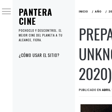
Ir
PANTERA
al
INICIO
AÑO
20
contenido
CINE
PREPA
POCHOCLO Y DESCONTROL. EL
MEJOR CINE DEL PLANETA A TU
ALCANCE, FIERA.
UNKNO
Menú
¿CÓMO USAR EL SITIO?
principal
2020)
PUBLICADO EN
ABRIL 