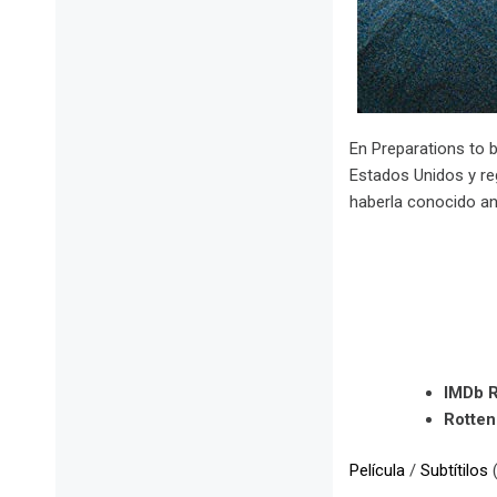
En Preparations to 
Estados Unidos y re
haberla conocido an
IMDb R
Rotte
Película
/
Subtítilos
(