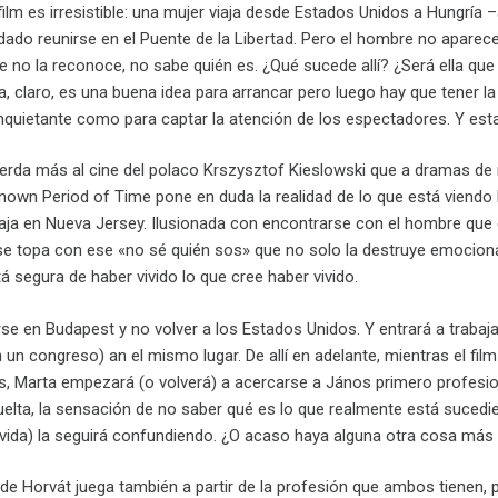
film es irresistible: una mujer viaja desde Estados Unidos a Hungr
ado reunirse en el Puente de la Libertad. Pero el hombre no aparece. 
 no la reconoce, no sabe quién es. ¿Qué sucede allí? ¿Será ella que
, claro, es una buena idea para arrancar pero luego hay que tener la i
nquietante como para captar la atención de los espectadores. Y esta
erda más al cine del polaco Krszysztof Kieslowski que a dramas de
nown Period of Time pone en duda la realidad de lo que está viendo 
baja en Nueva Jersey. Ilusionada con encontrarse con el hombre que 
 se topa con ese «no sé quién sos» que no solo la destruye emociona
 segura de haber vivido lo que cree haber vivido.
se en Budapest y no volver a los Estados Unidos. Y entrará a trabaj
un congreso) an el mismo lugar. De allí en adelante, mientras el film
, Marta empezará (o volverá) a acercarse a János primero profesi
vuelta, la sensación de no saber qué es lo que realmente está suced
 vida) la seguirá confundiendo. ¿O acaso haya alguna otra cosa m
 de Horvát juega también a partir de la profesión que ambos tienen,