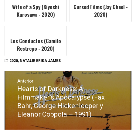
Wife of a Spy (Kiyoshi
Cursed Films (Jay Cheel -
Kurosawa - 2020)
2020)
Los Conductos (Camilo
Restrepo - 2020)
2020
,
NATALIE ERIKA JAMES
Navegación
de
Anterior
Hearts of Darkness: A
Entrada
entradas
anterior:
Filmmaker’s Apocalypse (Fax
Bahr, George Hickenlooper y
Eleanor Coppola – 1991)