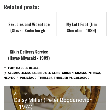
Related posts:
Sex, Lies and Videotape
My Left Foot (Jim
(Steven Soderbergh -
Sheridan - 1989)
1989)
Kiki's Delivery Service
(Hayao Miyazaki - 1989)
1989
,
HAROLD BECKER
ALCOHOLISMO
,
ASESINOS EN SERIE
,
CRIMEN
,
DRAMA
,
INTRIGA
,
NEO-NOIR
,
POLICÍACO
,
THRILLER
,
THRILLER PSICOLÓGICO
Navegación
de
Anterior
Daisy Miller (Peter Bogdanovich
Entrada
entradas
anterior:
– 1974)