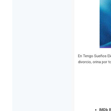
En Tengo Sueños Elé
divorcio, orina por 
IMDb R