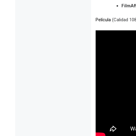
FilmAff
Película
(Calidad 10