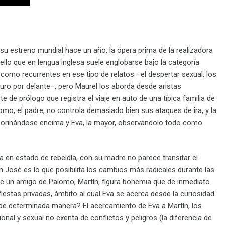
su estreno mundial hace un año, la ópera prima de la realizadora
ello que en lengua inglesa suele englobarse bajo la categoría
omo recurrentes en ese tipo de relatos –el despertar sexual, los
turo por delante–, pero Maurel los aborda desde aristas
de prólogo que registra el viaje en auto de una típica familia de
o, el padre, no controla demasiado bien sus ataques de ira, y la
ta orinándose encima y Eva, la mayor, observándolo todo como
ra en estado de rebeldía, con su madre no parece transitar el
 José es lo que posibilita los cambios más radicales durante las
 de un amigo de Palomo, Martín, figura bohemia que de inmediato
 fiestas privadas, ámbito al cual Eva se acerca desde la curiosidad
 de determinada manera? El acercamiento de Eva a Martín, los
l y sexual no exenta de conflictos y peligros (la diferencia de