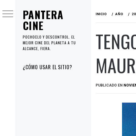
Ir
PANTERA
al
INICIO
AÑO
20
contenido
CINE
TENGO
POCHOCLO Y DESCONTROL. EL
MEJOR CINE DEL PLANETA A TU
ALCANCE, FIERA.
MAURE
Menú
¿CÓMO USAR EL SITIO?
principal
PUBLICADO EN
NOVIEM