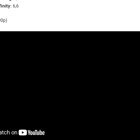
inity:
6,6
80p)