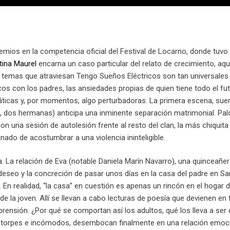
emios en la competencia oficial del Festival de Locarno, donde tuvo 
tina Maurel
encarna un caso particular del relato de crecimiento, aqu
temas que atraviesan Tengo Sueños Eléctricos son tan universales c
os con los padres, las ansiedades propias de quien tiene todo el fu
icas y, por momentos, algo perturbadoras. La primera escena, suerte 
 dos hermanas) anticipa una inminente separación matrimonial. Palom
on una sesión de autolesión frente al resto del clan, la más chiqui
nado de acostumbrar a una violencia ininteligible.
a. La relación de Eva (notable Daniela Marín Navarro), una quinceañe
eseo y la concreción de pasar unos días en la casa del padre en San
 En realidad, “la casa” en cuestión es apenas un rincón en el hogar
de la joven. Allí se llevan a cabo lecturas de poesía que devienen en
rensión. ¿Por qué se comportan así los adultos, qué los lleva a ser
torpes e incómodos, desembocan finalmente en una relación emociona