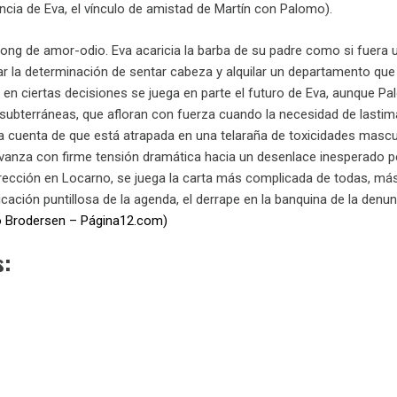
encia de Eva, el vínculo de amistad de Martín con Palomo).
 pong de amor-odio. Eva acaricia la barba de su padre como si fuera
r la determinación de sentar cabeza y alquilar un departamento que 
 en ciertas decisiones se juega en parte el futuro de Eva, aunque P
subterráneas, que afloran con fuerza cuando la necesidad de lastima
la cuenta de que está atrapada en una telaraña de toxicidades mascu
vanza con firme tensión dramática hacia un desenlace inesperado pe
rección en Locarno, se juega la carta más complicada de todas, más 
plicación puntillosa de la agenda, el derrape en la banquina de la 
o Brodersen – Página12.com)
s: