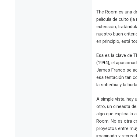
The Room es una de e
película de culto (l
extensión, tratándol
nuestro buen criter
en principio, está t
Esa es la clave de T
(1994), el apasiona
James Franco se ace
esa tentación tan c
la soberbia y la bur
A simple vista, hay
otro, un cineasta de
algo que explica la 
Room. No es otra co
proyectos entre muy
imaginado y recreado