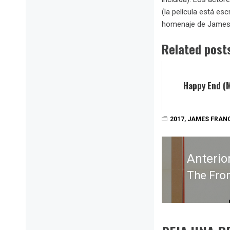
(la película está es
homenaje de James F
Related post
Happy End (M
2017
,
JAMES FRAN
Navegación
de
Anterio
entradas
The Fron
Entrada
anterior