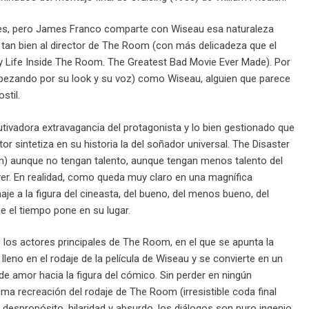
tes, pero James Franco comparte con Wiseau esa naturaleza
ca tan bien al director de The Room (con más delicadeza que el
 My Life Inside The Room. The Greatest Bad Movie Ever Made). Por
empezando por su look y su voz) como Wiseau, alguien que parece
stil.
tivadora extravagancia del protagonista y lo bien gestionado que
tor sintetiza en su historia la del soñador universal. The Disaster
n) aunque no tengan talento, aunque tengan menos talento del
ver. En realidad, como queda muy claro en una magnífica
e a la figura del cineasta, del bueno, del menos bueno, del
e el tiempo pone en su lugar.
 los actores principales de The Room, en el que se apunta la
leno en el rodaje de la película de Wiseau y se convierte en un
de amor hacia la figura del cómico. Sin perder en ningún
ma recreación del rodaje de The Room (irresistible coda final
 despropósito, hilaridad y absurdo, los diálogos son puro ingenio