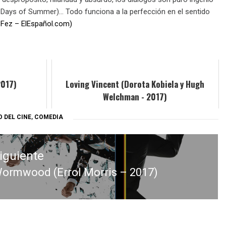
00) Days of Summer)… Todo funciona a la perfección en el sentido
 Fez – ElEspañol.com)
2017)
Loving Vincent (Dorota Kobiela y Hugh
Welchman - 2017)
 DEL CINE
,
COMEDIA
iguiente
ormwood (Errol Morris – 2017)
ntrada
iguiente: