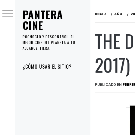
Ir
PANTERA
al
INICIO
AÑO
20
contenido
CINE
THE D
POCHOCLO Y DESCONTROL. EL
MEJOR CINE DEL PLANETA A TU
ALCANCE, FIERA.
2017)
Menú
¿CÓMO USAR EL SITIO?
principal
PUBLICADO EN
FEBRER