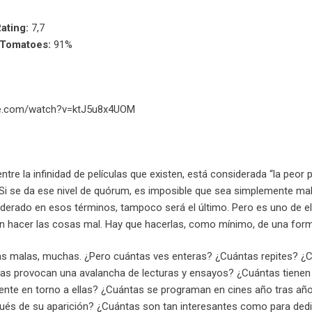
ating:
7,7
nTomatoes:
91%
be.com/watch?v=ktJ5u8x4UOM
entre la infinidad de películas que existen, está considerada “la peor 
 Si se da ese nivel de quórum, es imposible que sea simplemente ma
iderado en esos términos, tampoco será el último. Pero es uno de ello
on hacer las cosas mal. Hay que hacerlas, como mínimo, de una form
as malas, muchas. ¿Pero cuántas ves enteras? ¿Cuántas repites? 
as provocan una avalancha de lecturas y ensayos? ¿Cuántas tienen s
ente en torno a ellas? ¿Cuántas se programan en cines año tras año
és de su aparición? ¿Cuántas son tan interesantes como para dedic