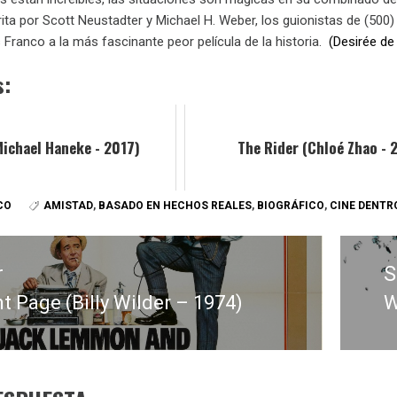
crita por Scott Neustadter y Michael H. Weber, los guionistas de (5
ranco a la más fascinante peor película de la historia.
(Desirée de
s:
ichael Haneke - 2017)
The Rider (Chloé Zhao - 
CO
AMISTAD
,
BASADO EN HECHOS REALES
,
BIOGRÁFICO
,
CINE DENTRO
r
S
t Page (Billy Wilder – 1974)
W
E
:
s