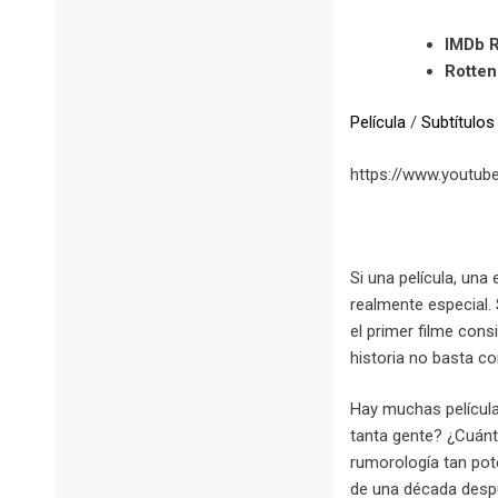
IMDb R
Rotte
Película
/
Subtítulos
https://www.youtu
Si una película, una 
realmente especial.
el primer filme cons
historia no basta c
Hay muchas películ
tanta gente? ¿Cuánt
rumorología tan pot
de una década despu