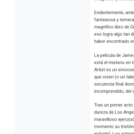
Evidentemente, amb
fantasiosa y temerar
magnífico libro de G
eso logra algo tan 
haber encontrado en
La película de Jame
está el misterio en t
Artist es un emocio
que creen (o un tal
secuencia final don
incomprendido, del q
Tras un primer acto
dureza de Los Angele
maravilloso ejercici
momento su tristón h
incluida). Los actor