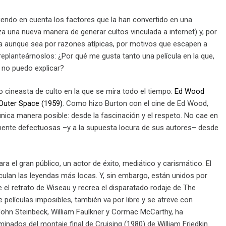
niendo en cuenta los factores que la han convertido en una
tiza una nueva manera de generar cultos vinculada a internet) y, por
iosa aunque sea por razones atípicas, por motivos que escapen a
eplanteárnoslos: ¿Por qué me gusta tanto una película en la que,
e no puedo explicar?
ro cineasta de culto en la que se mira todo el tiempo:
Ed Wood
 Outer Space (1959)
. Como hizo Burton con el cine de Ed Wood,
ica manera posible: desde la fascinación y el respeto. No cae en
amente defectuosas –y a la supuesta locura de sus autores– desde
el gran público, un actor de éxito, mediático y carismático. El
rculan las leyendas más locas. Y, sin embargo, están unidos por
ae el retrato de Wiseau y recrea el disparatado rodaje de The
películas imposibles, también va por libre y se atreve con
John Steinbeck, William Faulkner y Cormac McCarthy, ha
inados del montaje final de Cruising (1980) de William Friedkin.