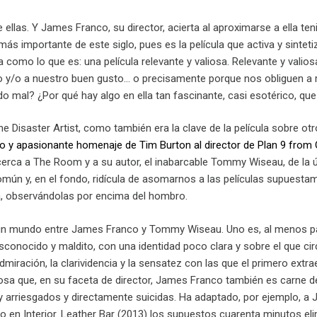
llas. Y James Franco, su director, acierta al aproximarse a ella te
a más importante de este siglo, pues es la película que activa y sinte
a como lo que es: una película relevante y valiosa. Relevante y val
io y/o a nuestro buen gusto… o precisamente porque nos obliguen a r
odo mal? ¿Por qué hay algo en ella tan fascinante, casi esotérico, qu
he Disaster Artist, como también era la clave de la película sobre ot
do y apasionante homenaje de Tim Burton al director de Plan 9 from
rca a The Room y a su autor, el inabarcable Tommy Wiseau, de la ún
omún y, en el fondo, ridícula de asomarnos a las películas supuest
la, observándolas por encima del hombro.
 un mundo entre James Franco y Tommy Wiseau. Uno es, al menos para 
sconocido y maldito, con una identidad poco clara y sobre el que ci
admiración, la clarividencia y la sensatez con las que el primero extr
sa que, en su faceta de director, James Franco también es carne de 
 arriesgados y directamente suicidas. Ha adaptado, por ejemplo, a 
 en Interior. Leather Bar (2013) los supuestos cuarenta minutos elim