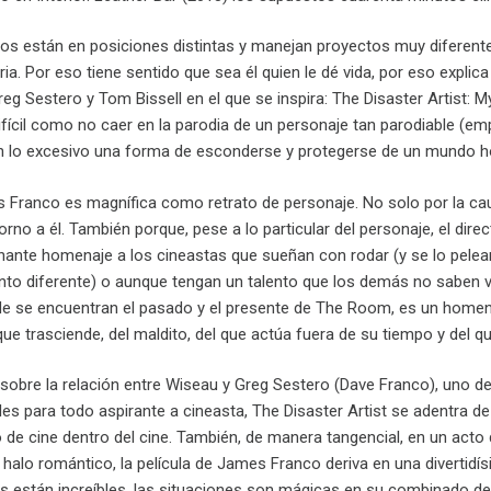
os están en posiciones distintas y manejan proyectos muy diferen
ia. Por eso tiene sentido que sea él quien le dé vida, por eso expli
reg Sestero y Tom Bissell en el que se inspira: The Disaster Artist:
difícil como no caer en la parodia de un personaje tan parodiable (
 lo excesivo una forma de esconderse y protegerse de un mundo ho
s Franco es magnífica como retrato de personaje. No solo por la cau
orno a él. También porque, pese a lo particular del personaje, el direc
nante homenaje a los cineastas que sueñan con rodar (y se lo pelea
ento diferente) o aunque tengan un talento que los demás no saben 
de se encuentran el pasado y el presente de The Room, es un homenaj
ue trasciende, del maldito, del que actúa fuera de su tiempo y del qu
 sobre la relación entre Wiseau y Greg Sestero (Dave Franco), uno de
s para todo aspirante a cineasta, The Disaster Artist se adentra de l
o de cine dentro del cine. También, de manera tangencial, en un acto 
alo romántico, la película de James Franco deriva en una divertidísi
es están increíbles, las situaciones son mágicas en su combinado de