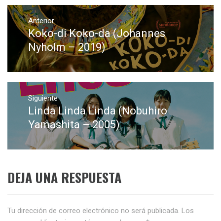
Navegación
de
Anterior
Koko-di Koko-da (Johannes
Entrada
entradas
anterior:
Nyholm – 2019)
Siguiente
Linda Linda Linda (Nobuhiro
Entrada
siguiente:
Yamashita – 2005)
DEJA UNA RESPUESTA
Tu dirección de correo electrónico no será publicada.
Los