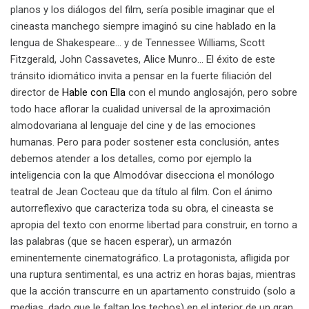
planos y los diálogos del film, sería posible imaginar que el
cineasta manchego siempre imaginó su cine hablado en la
lengua de Shakespeare… y de Tennessee Williams, Scott
Fitzgerald, John Cassavetes, Alice Munro… El éxito de este
tránsito idiomático invita a pensar en la fuerte filiación del
director de
Hable con Ella
con el mundo anglosajón, pero sobre
todo hace aflorar la cualidad universal de la aproximación
almodovariana al lenguaje del cine y de las emociones
humanas. Pero para poder sostener esta conclusión, antes
debemos atender a los detalles, como por ejemplo la
inteligencia con la que Almodóvar disecciona el monólogo
teatral de Jean Cocteau que da título al film. Con el ánimo
autorreflexivo que caracteriza toda su obra, el cineasta se
apropia del texto con enorme libertad para construir, en torno a
las palabras (que se hacen esperar), un armazón
eminentemente cinematográfico. La protagonista, afligida por
una ruptura sentimental, es una actriz en horas bajas, mientras
que la acción transcurre en un apartamento construido (solo a
medias, dado que le faltan los techos) en el interior de un gran