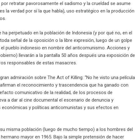
e por retratar pavorosamente el sadismo y la crueldad se asume
es la verdad por sí la que habla), uso estratégico en la producción
os.
e ha perpetuado en la población de Indonesia (y por qué no, en el
da señal de la oposición o la libre expresión, luego de un golpe
tra el pueblo indonesio en nombre del anticomunismo. Acciones y
 gobierno) llevarán a la pantalla 50 años después una exposición de
eros responsables de estas masacres.
 gran admiración sobre The Act of Killing: “No he visto una película
e afirman el reconocimiento y trascendencia que ha ganado con
efacto comunicativo de la realidad, de los procesos de
leva a dar al cine documental el escenario de denuncia y
ones económicas y políticas anticomunistas y sus efectos en
de su misma población (luego de mucho tiempo) a los hombres del
u hermano mayor en 1965. Bajo la simple pretensión de hacer