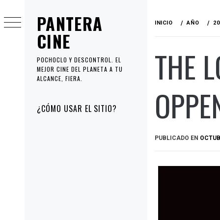
Ir
PANTERA
al
INICIO
AÑO
20
contenido
CINE
THE L
POCHOCLO Y DESCONTROL. EL
MEJOR CINE DEL PLANETA A TU
ALCANCE, FIERA.
OPPEN
Menú
¿CÓMO USAR EL SITIO?
principal
PUBLICADO EN
OCTUBR