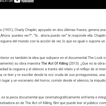
ghts (1931), Charly Chaplin, apoyado en dos últimas frases, genera u
 “¿Ahora puedes ver?”, “Si… ahora puedo ver” le responde ella. Chapli
 ceguera del mundo con la acción de ver, lo que es igual o supone u
nterior es también la idea que subyace en el documental The Look 
iamente) su obra maestra
The Act Of Killing
(2013). ¿Que es la obra 
edad la ceguera y el silencio a través del relato y el reflejo de sí 
; re-leer y re-escribir desde la voz cruda de sus protagonistas, una hi
 lugar y un escenario del horror, común desde el silencio, la impudic
, es la pieza documental que cinematográficamente enfrenta e integ
urbadora en de The Act of Killing, film que puede leer el público co