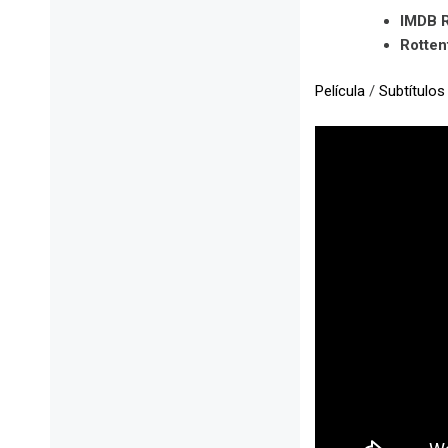
IMDB R
Rotte
Película
/
Subtítulos