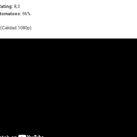
ating:
8,3
ntomatoes:
96%
(Calidad 1080p)