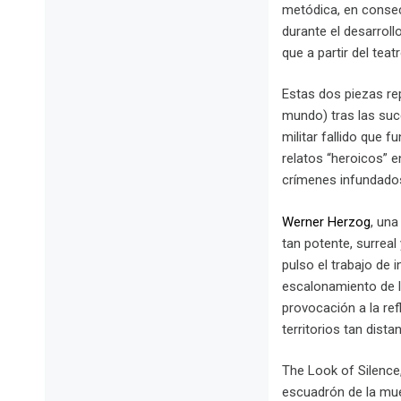
metódica, en consec
durante el desarroll
que a partir del tea
Estas dos piezas rep
mundo) tras las suc
militar fallido que
relatos “heroicos” e
crímenes infundados
Werner Herzog
, una
tan potente, surrea
pulso el trabajo de
escalonamiento de la
provocación a la ref
territorios tan dist
The Look of Silence
escuadrón de la mue