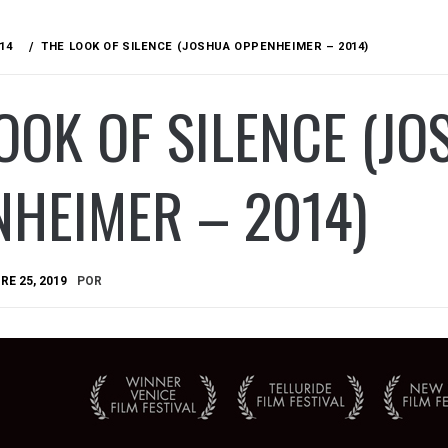
14
THE LOOK OF SILENCE (JOSHUA OPPENHEIMER – 2014)
OOK OF SILENCE (J
HEIMER – 2014)
E 25, 2019
POR