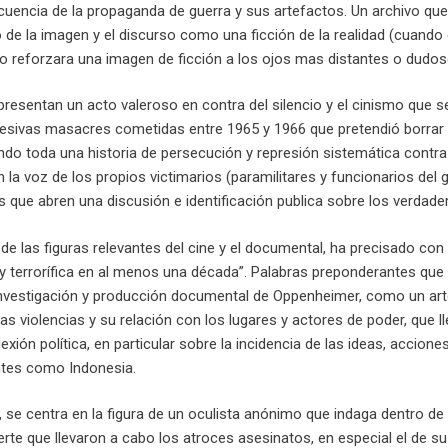
uencia de la propaganda de guerra y sus artefactos. Un archivo qu
o de la imagen y el discurso como una ficción de la realidad (cuando 
tro reforzara una imagen de ficción a los ojos mas distantes o dudos
resentan un acto valeroso en contra del silencio y el cinismo que s
esivas masacres cometidas entre 1965 y 1966 que pretendió borrar to
 fundo toda una historia de persecución y represión sistemática con
n la voz de los propios victimarios (paramilitares y funcionarios del
 que abren una discusión e identificación publica sobre los verdad
 de las figuras relevantes del cine y el documental, ha precisado con
l y terrorífica en al menos una década”. Palabras preponderantes qu
 investigación y producción documental de Oppenheimer, como un art
s violencias y su relación con los lugares y actores de poder, que l
lexión política, en particular sobre la incidencia de las ideas, acci
antes como Indonesia.
, se centra en la figura de un oculista anónimo que indaga dentro 
rte que llevaron a cabo los atroces asesinatos, en especial el de s