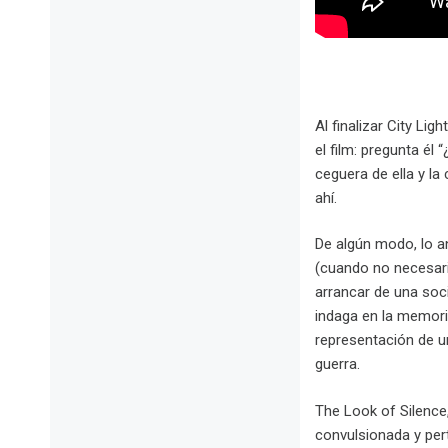
Al finalizar City Li
el film: pregunta él
ceguera de ella y la
ahí.
De algún modo, lo a
(cuando no necesar
arrancar de una soci
indaga en la memoria
representación de un
guerra.
The Look of Silence
convulsionada y pert