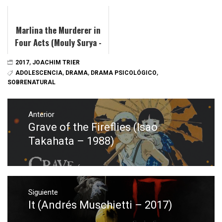
Marlina the Murderer in
Four Acts (Mouly Surya -
2017)
2017
,
JOACHIM TRIER
ADOLESCENCIA
,
DRAMA
,
DRAMA PSICOLÓGICO
,
SOBRENATURAL
Navegación
de
Anterior
Grave of the Fireflies (Isao
Entrada
entradas
anterior:
Takahata – 1988)
Siguiente
It (Andrés Muschietti – 2017)
Entrada
siguiente: