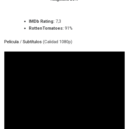
IMDb Rating:
7,3
RottenTomatoes:
91%
Película
/
Subtítulos
(Calidad 1080p)