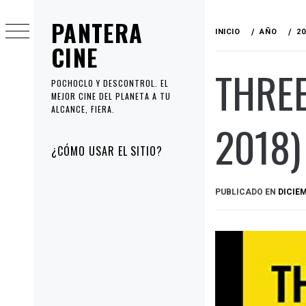
Ir
PANTERA
al
INICIO
AÑO
20
contenido
CINE
THREE
POCHOCLO Y DESCONTROL. EL
MEJOR CINE DEL PLANETA A TU
ALCANCE, FIERA.
2018)
Menú
¿CÓMO USAR EL SITIO?
principal
PUBLICADO EN
DICIEM