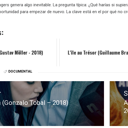
angers genera algo inevitable. La pregunta típica: ¿Qué harías si su
ortunidad para empezar de nuevo. La clave está en el por qué no cre
s:
(Gustav Möller - 2018)
L'île au Trésor (Guillaume Br
DOCUMENTAL
r
S
 (Gonzalo Tobal – 2018)
A
E
2
:
s