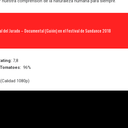
r nuestra comprensión de la naturaleza humana para siempre.
al del Jurado – Documental (Guión) en el Festival de Sundance 2018
ating:
7,8
nTomatoes:
96%
(Calidad 1080p)