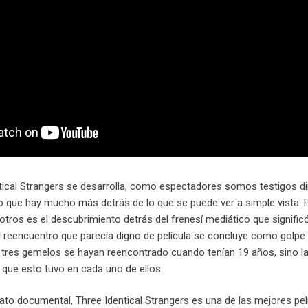
tical Strangers se desarrolla, como espectadores somos testigos dir
que hay mucho más detrás de lo que se puede ver a simple vista. 
 otros es el descubrimiento detrás del frenesí mediático que signifi
el reencuentro que parecía digno de película se concluye como golpe
 tres gemelos se hayan reencontrado cuando tenían 19 años, sino la
to que esto tuvo en cada uno de ellos.
to documental, Three Identical Strangers es una de las mejores pel