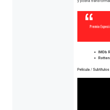
y podría transforma
Premio Especi
IMDb R
Rotte
Película
/
Subtítulos