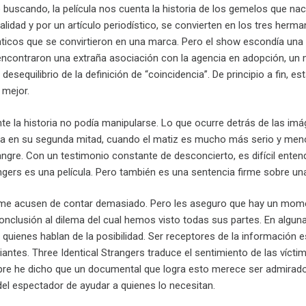
o buscando, la película nos cuenta la historia de los gemelos que na
alidad y por un artículo periodístico, se convierten en los tres herm
nticos que se convirtieron en una marca. Pero el show escondía una
 encontraron una extraña asociación con la agencia en adopción, un
desequilibrio de la definición de “coincidencia”. De principio a fin, es
 mejor.
e la historia no podía manipularse. Lo que ocurre detrás de las imá
nta en su segunda mitad, cuando el matiz es mucho más serio y menos 
 sangre. Con un testimonio constante de desconcierto, es difícil ente
ngers es una película. Pero también es una sentencia firme sobre un
s me acusen de contar demasiado. Pero les aseguro que hay un momento
nclusión al dilema del cual hemos visto todas sus partes. En alguna
uienes hablan de la posibilidad. Ser receptores de la información es
antes. Three Identical Strangers traduce el sentimiento de las víct
pre he dicho que un documental que logra esto merece ser admirado
el espectador de ayudar a quienes lo necesitan.