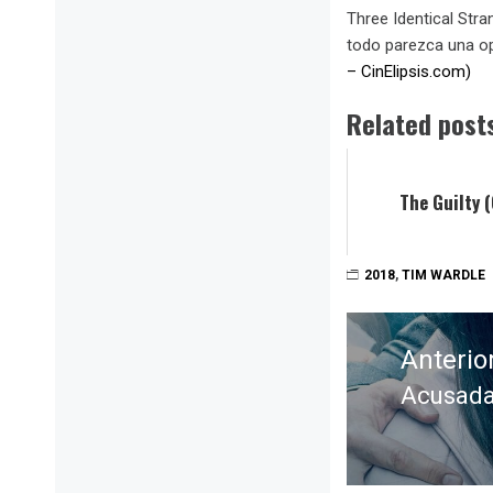
Three Identical Str
todo parezca una op
– CinElipsis.com)
Related post
The Guilty 
2018
,
TIM WARDLE
Navegación
de
Anterio
entradas
Acusada
Entrada
anterior