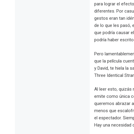
para lograr el efect
diferentes. Por casu
gestos eran tan idé
de lo que les pasó,
que podría causar el 
podría haber escrito
Pero lamentablement
que la película cue
y David, te hiela la
Three Identical Stra
Al leer esto, quizá
emite como única co
queremos abrazar a q
menos que escalofri
el espectador. Siem
Hay una necesidad d