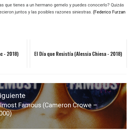
pieras que tienes a un hermano gemelo y puedes conocerlo? Quizás
cieron juntos y las posibles razones siniestras.
(Federico Furzan
ac - 2018)
El Día que Resistía (Alessia Chiesa - 2018)
iguiente
lmost Famous (Cameron Crowe –
ntrada
000)
iguiente: