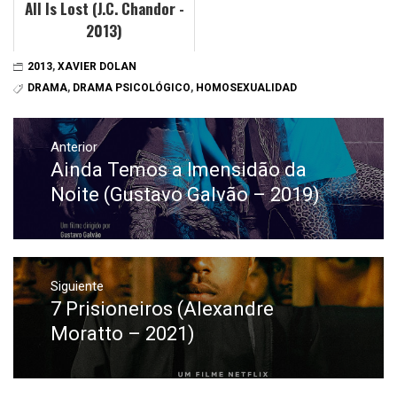
All Is Lost (J.C. Chandor -
2013)
2013
,
XAVIER DOLAN
DRAMA
,
DRAMA PSICOLÓGICO
,
HOMOSEXUALIDAD
Navegación
de
Anterior
Ainda Temos a Imensidão da
Entrada
entradas
anterior:
Noite (Gustavo Galvão – 2019)
Siguiente
7 Prisioneiros (Alexandre
Entrada
siguiente:
Moratto – 2021)