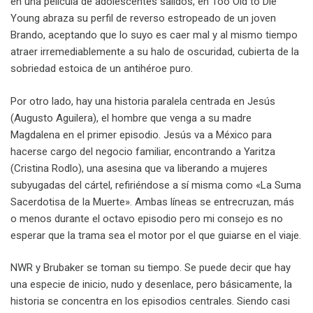
en una película de adolescentes salidos, en Too Old to Die
Young abraza su perfil de reverso estropeado de un joven
Brando, aceptando que lo suyo es caer mal y al mismo tiempo
atraer irremediablemente a su halo de oscuridad, cubierta de la
sobriedad estoica de un antihéroe puro.
Por otro lado, hay una historia paralela centrada en Jesús
(Augusto Aguilera), el hombre que venga a su madre
Magdalena en el primer episodio. Jesús va a México para
hacerse cargo del negocio familiar, encontrando a Yaritza
(Cristina Rodlo), una asesina que va liberando a mujeres
subyugadas del cártel, refiriéndose a sí misma como «La Suma
Sacerdotisa de la Muerte». Ambas líneas se entrecruzan, más
o menos durante el octavo episodio pero mi consejo es no
esperar que la trama sea el motor por el que guiarse en el viaje.
NWR y Brubaker se toman su tiempo. Se puede decir que hay
una especie de inicio, nudo y desenlace, pero básicamente, la
historia se concentra en los episodios centrales. Siendo casi