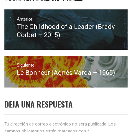
Navegación
de
Anterior
The Childhood of a Leader (Brady
Entrada
entradas
anterior:
Corbet – 2015)
Siguiente
Le Bonheur (Agnès Varda – 1965)
Entrada
siguiente:
DEJA UNA RESPUESTA
Tu dirección de correo electrónico no será publicada.
Los
campos obligatorios están marcados con
*