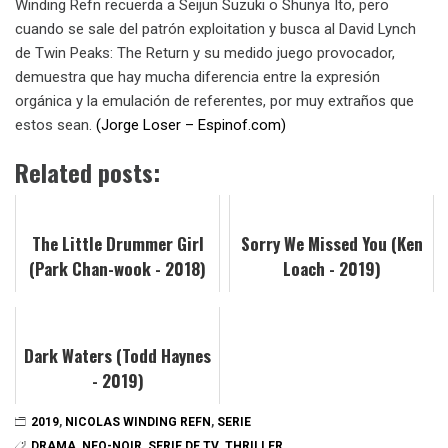
Winding Refn recuerda a Seijun Suzuki o Shunya Ito, pero
cuando se sale del patrón exploitation y busca al David Lynch
de Twin Peaks: The Return y su medido juego provocador,
demuestra que hay mucha diferencia entre la expresión
orgánica y la emulación de referentes, por muy extraños que
estos sean.
(Jorge Loser – Espinof.com)
Related posts:
The Little Drummer Girl
Sorry We Missed You (Ken
(Park Chan-wook - 2018)
Loach - 2019)
Dark Waters (Todd Haynes
- 2019)
2019
,
NICOLAS WINDING REFN
,
SERIE
DRAMA
,
NEO-NOIR
,
SERIE DE TV
,
THRILLER