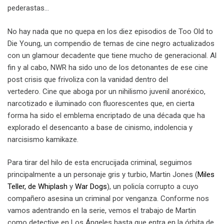
pederastas…
No hay nada que no quepa en los diez episodios de Too Old to
Die Young, un compendio de temas de cine negro actualizados
con un glamour decadente que tiene mucho de generacional. Al
fin y al cabo, NWR ha sido uno de los detonantes de ese cine
post crisis que frivoliza con la vanidad dentro del
vertedero. Cine que aboga por un nihilismo juvenil anoréxico,
narcotizado e iluminado con fluorescentes que, en cierta
forma ha sido el emblema encriptado de una década que ha
explorado el desencanto a base de cinismo, indolencia y
narcisismo kamikaze.
Para tirar del hilo de esta encrucijada criminal, seguimos
principalmente a un personaje gris y turbio, Martin Jones (
Miles
Teller, de Whiplash
y
War Dogs
), un policía corrupto a cuyo
compañero asesina un criminal por venganza. Conforme nos
vamos adentrando en la serie, vemos el trabajo de Martin
como detective en Los Ángeles hasta que entra en la órbita de