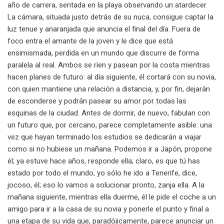
año de carrera, sentada en la playa observando un atardecer.
La cámara, situada justo detrás de su nuca, consigue captar la
luz tenue y anaranjada que anuncia el final del día. Fuera de
foco entra el amante de la joven y le dice que está
ensimismada, perdida en un mundo que discurre de forma
paralela al real. Ambos se ríen y pasean por la costa mientras
hacen planes de futuro: al día siguiente, él cortará con su novia,
con quien mantiene una relación a distancia, y, por fin, dejarán
de esconderse y podrán pasear su amor por todas las
esquinas de la ciudad. Antes de dormir, de nuevo, fabulan con
un futuro que, por cercano, parece completamente asible: una
vez que hayan terminado los estudios se dedicarán a viajar
como si no hubiese un mañana. Podemos ir a Japón, propone
él; ya estuve hace años, responde ella; claro, es que tú has
estado por todo el mundo, yo sólo he ido a Tenerife, dice,
jocoso, él; eso lo vamos a solucionar pronto, zanja ella. A la
mañana siguiente, mientras ella duerme, él le pide el coche a un
amigo para ir a la casa de su novia y ponerle el punto y final a
una etapa de su vida que, paradójicamente, parece anunciar un