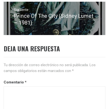
Siguiente
Prince Of The City (Sidney Lumet
Entrada
siguiente:
– 1981)
DEJA UNA RESPUESTA
Tu dirección de correo electrónico no será publicada.
Los
campos obligatorios están marcados con
*
Comentario
*