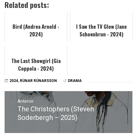
Related posts:
Bird (Andrea Arnold -
I Saw the TV Glow (Jane
2024)
Schoenbrun - 2024)
The Last Showgirl (Gia
Coppola - 2024)
2024
,
RÚNAR RÚNARSSON
DRAMA
Navegación
de
Anterior
The Christophers (Steven
Entrada
entradas
anterior:
Soderbergh – 2025)