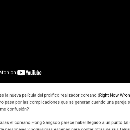
s la nueva película del prolífico realizador coreano (
Right Now Wron
ntro pasa por las complicaciones que se generan cuando una pareja s
orme confusión?
lículas el coreano Hong Sangsoo parece haber llegado a un punto tal
r de personajes y poquísimas escenas para contar otras de sus fals