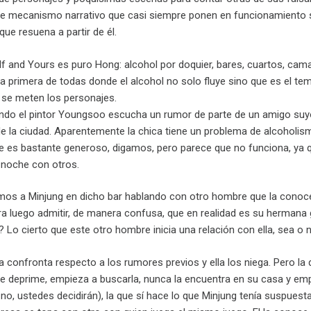
e mecanismo narrativo que casi siempre ponen en funcionamiento su
que resuena a partir de él.
f and Yours es puro Hong: alcohol por doquier, bares, cuartos, cam
a primera de todas donde el alcohol no solo fluye sino que es el tema
 se meten los personajes.
do el pintor Youngsoo escucha un rumor de parte de un amigo suyo
de la ciudad. Aparentemente la chica tiene un problema de alcoholism
e es bastante generoso, digamos, pero parece que no funciona, ya 
 noche con otros.
mos a Minjung en dicho bar hablando con otro hombre que la conoce, 
ra luego admitir, de manera confusa, que en realidad es su hermana
? Lo cierto que este otro hombre inicia una relación con ella, sea o 
la confronta respecto a los rumores previos y ella los niega. Pero la 
 deprime, empieza a buscarla, nunca la encuentra en su casa y empi
no, ustedes decidirán), la que sí hace lo que Minjung tenía suspuest