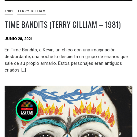
1981
TERRY GILLIAM
TIME BANDITS (TERRY GILLIAM – 1981)
JUNIO 28, 2021
En Time Bandits, a Kevin, un chico con una imaginación
desbordante, una noche lo despierta un grupo de enanos que
sale de su propio armario. Estos personajes eran antiguos
criados […]