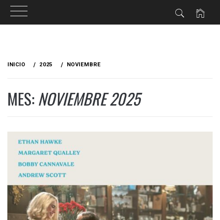
Ir
al
INICIO
2025
NOVIEMBRE
contenido
MES:
NOVIEMBRE 2025