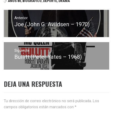
AÑOS 80
,
BIOGRÁFICO
,
DEPORTE
,
DRAMA
Navegación
de
Anterior
Joe (John G. Avildsen – 1970)
Entrada
entradas
anterior:
Siguiente
Bullitt (Peter Yates – 1968)
Entrada
siguiente:
DEJA UNA RESPUESTA
Tu dirección de correo electrónico no será publicada.
Los
campos obligatorios están marcados con
*