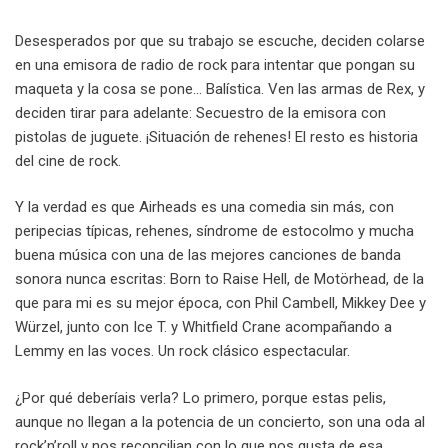
Desesperados por que su trabajo se escuche, deciden colarse
en una emisora de radio de rock para intentar que pongan su
maqueta y la cosa se pone… Balística. Ven las armas de Rex, y
deciden tirar para adelante: Secuestro de la emisora con
pistolas de juguete. ¡Situación de rehenes! El resto es historia
del cine de rock.
Y la verdad es que Airheads es una comedia sin más, con
peripecias típicas, rehenes, síndrome de estocolmo y mucha
buena música con una de las mejores canciones de banda
sonora nunca escritas: Born to Raise Hell, de Motörhead, de la
que para mi es su mejor época, con Phil Cambell, Mikkey Dee y
Würzel, junto con Ice T. y Whitfield Crane acompañando a
Lemmy en las voces. Un rock clásico espectacular.
¿Por qué deberíais verla? Lo primero, porque estas pelis,
aunque no llegan a la potencia de un concierto, son una oda al
rock’n’roll y nos reconcilian con lo que nos gusta de esa