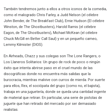
También tendremos junto a ellos a otros iconos de la comedia,
como el malogrado Chris Farley, a Judd Nelson (el célebre
John Bender, de The Breakfast Club), Ernie Hudson (El célebre
Winston, de The Ghostbusters), Harold Ramis (el célebre
Eagon, de The Ghostbusters), Michael McKean (el célebre
Chuck McGill en Better Call Saul) y en un pequeño cameo,
Lemmy Kilmister (DIOS).
En Airheads, Chazz y sus colegas son The Lone Rangers, o
Los Llaneros Solitarios: Un grupo de rock de poco o ningún
éxito que intenta abrirse paso en el cruel mundo de las
discográficas donde no encuentra más salidas que la
burocracia, mientras malvive con curros de mierda. Por suerte
para ellos, Rex, el sociópata del grupo (como no, el bajista),
trabaja en una juguetería, donde se queda una cantidad ingente
de material que retiran. En particular, una serie de pistolas de
juguete que han retirado del mercado por ser demasiado
realistas.