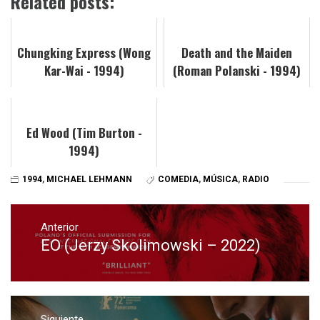
Related posts:
Chungking Express (Wong
Death and the Maiden
Kar-Wai - 1994)
(Roman Polanski - 1994)
Ed Wood (Tim Burton -
1994)
1994
,
MICHAEL LEHMANN
COMEDIA
,
MÚSICA
,
RADIO
Navegación
de
Anterior
EO (Jerzy Skolimowski – 2022)
Entrada
entradas
anterior:
Siguiente