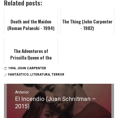
Related posts:
Death and the Maiden
The Thing (John Carpenter
(Roman Polanski - 1994)
- 1982)
The Adventures of
Priscilla Queen of the
Desert (Stephan Elliott -
1994
,
JOHN CARPENTER
1994)
FANTÁSTICO
,
LITERATURA
,
TERROR
Navegación
de
Anterior
El Incendio (Juan Schnitman –
Entrada
entradas
anterior:
2015)