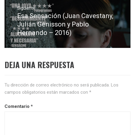
Siguiente
Esa Sensación (Juan Cavestany,
Entrada
siguiente:
Julián Génisson y Pablo
Hernando – 2016)
DEJA UNA RESPUESTA
Tu dirección de correo electrónico no será publicada.
Los
campos obligatorios están marcados con
*
Comentario
*