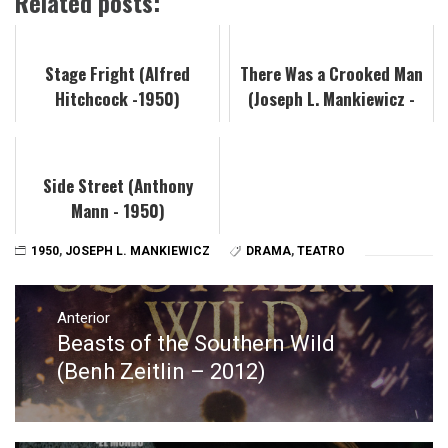
Related posts:
Stage Fright (Alfred
There Was a Crooked Man
Hitchcock -1950)
(Joseph L. Mankiewicz -
1970)
Side Street (Anthony
Mann - 1950)
1950
,
JOSEPH L. MANKIEWICZ
DRAMA
,
TEATRO
Navegación
de
Anterior
Beasts of the Southern Wild
Entrada
entradas
anterior:
(Benh Zeitlin – 2012)