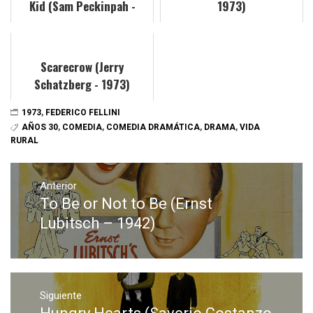
Kid (Sam Peckinpah -
1973)
1973)
Scarecrow (Jerry
Schatzberg - 1973)
1973
,
FEDERICO FELLINI
AÑOS 30
,
COMEDIA
,
COMEDIA DRAMÁTICA
,
DRAMA
,
VIDA
RURAL
Navegación
de
Anterior
To Be or Not to Be (Ernst
Entrada
entradas
anterior:
Lubitsch – 1942)
Siguiente
Entrada