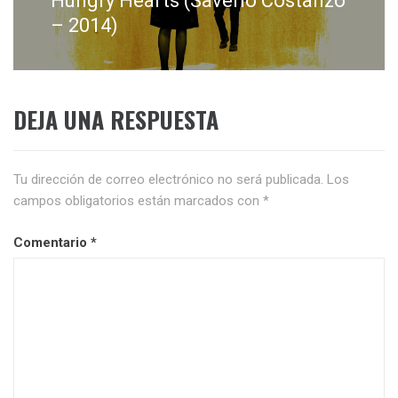
Hungry Hearts (Saverio Costanzo
siguiente:
– 2014)
DEJA UNA RESPUESTA
Tu dirección de correo electrónico no será publicada.
Los
campos obligatorios están marcados con
*
Comentario
*