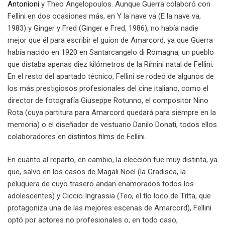
Antonioni
y Theo Angelopoulos. Aunque Guerra colaboró con
Fellini en dos ocasiones más, en Y la nave va (E la nave va,
1983) y Ginger y Fred (Ginger e Fred, 1986), no había nadie
mejor que él para escribir el guion de Amarcord, ya que Guerra
había nacido en 1920 en Santarcangelo di Romagna, un pueblo
que distaba apenas diez kilómetros de la Rímini natal de Fellini.
En el resto del apartado técnico, Fellini se rodeó de algunos de
los más prestigiosos profesionales del cine italiano, como el
director de fotografía Giuseppe Rotunno, el compositor Nino
Rota (cuya partitura para Amarcord quedará para siempre en la
memoria) o el diseñador de vestuario Danilo Donati, todos ellos
colaboradores en distintos films de Fellini.
En cuanto al reparto, en cambio, la elección fue muy distinta, ya
que, salvo en los casos de Magali Noël (la Gradisca, la
peluquera de cuyo trasero andan enamorados todos los
adolescentes) y Ciccio Ingrassia (Teo, el tío loco de Titta, que
protagoniza una de las mejores escenas de Amarcord), Fellini
optó por actores no profesionales o, en todo caso,