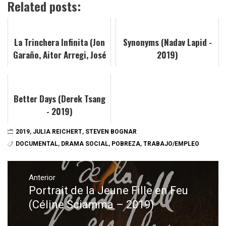
Related posts:
La Trinchera Infinita (Jon
Synonyms (Nadav Lapid -
Garaño, Aitor Arregi, José
2019)
Mari Goenaga - 2019)
Better Days (Derek Tsang
- 2019)
2019
,
JULIA REICHERT
,
STEVEN BOGNAR
DOCUMENTAL
,
DRAMA SOCIAL
,
POBREZA
,
TRABAJO/EMPLEO
Navegación
de
Anterior
Portrait de la Jeune Fille en Feu
Entrada
entradas
anterior:
(Céline Sciamma – 2019)