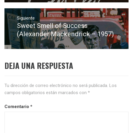
Siguiente
Sweet Smell of Success
Entrada
siguiente:
(Alexander Mackendrick – 1957)
DEJA UNA RESPUESTA
Tu dirección de correo electrónico no será publicada.
Los
campos obligatorios están marcados con
*
Comentario
*