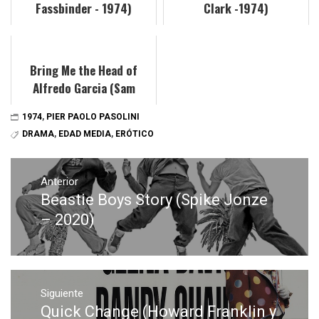
Fassbinder - 1974)
Clark -1974)
Bring Me the Head of
Alfredo Garcia (Sam
Peckinpah - 1974)
1974
,
PIER PAOLO PASOLINI
DRAMA
,
EDAD MEDIA
,
ERÓTICO
Navegación
de
Anterior
Beastie Boys Story (Spike Jonze
Entrada
entradas
anterior:
– 2020)
Siguiente
Quick Change (Howard Franklin y
Entrada