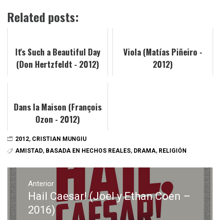
Related posts:
It's Such a Beautiful Day
Viola (Matías Piñeiro -
(Don Hertzfeldt - 2012)
2012)
Dans la Maison (François
Ozon - 2012)
2012
,
CRISTIAN MUNGIU
AMISTAD
,
BASADA EN HECHOS REALES
,
DRAMA
,
RELIGIÓN
Navegación
de
Anterior
Hail Caesar! (Joel y Ethan Coen –
Entrada
entradas
anterior:
2016)