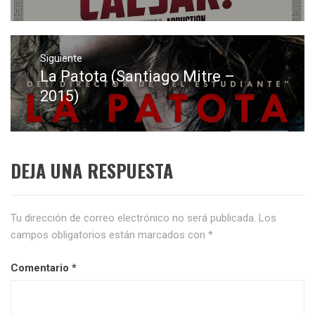
Siguiente
La Patota (Santiago Mitre –
Entrada
siguiente:
2015)
DEJA UNA RESPUESTA
Tu dirección de correo electrónico no será publicada.
Los
campos obligatorios están marcados con
*
Comentario
*