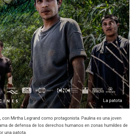
La patota
re, con Mirtha Legrand como protagonista. Paulina es una joven
ograma de defensa de los derechos humanos en zonas humildes de
or una patota.