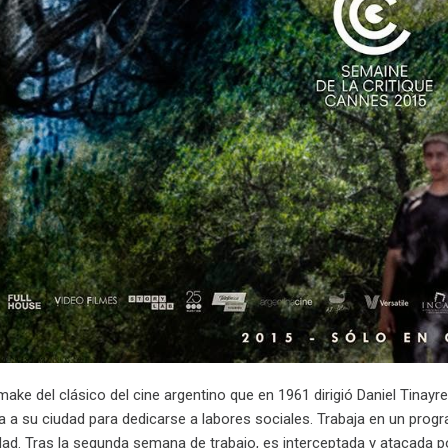
ake del clásico del cine argentino que en 1961 dirigió Daniel Tinay
 a su ciudad para dedicarse a labores sociales. Trabaja en un pr
iudad. Tras la segunda semana de trabajo, es interceptada y atacada p