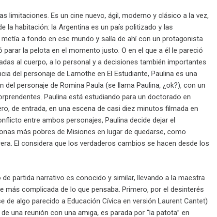
s limitaciones. Es un cine nuevo, ágil, moderno y clásico a la vez,
la habitación: la Argentina es un país politizado y las
e metía a fondo en ese mundo y salía de ahí con un protagonista
ó parar la pelota en el momento justo. O en el que a él le pareció
vadas al cuerpo, a lo personal y a decisiones también importantes
cia del personaje de Lamothe en El Estudiante, Paulina es una
n del personaje de Romina Paula (se llama Paulina, ¿ok?), con un
orprendentes. Paulina está estudiando para un doctorado en
ero, de entrada, en una escena de casi diez minutos filmada en
licto entre ambos personajes, Paulina decide dejar el
 zonas más pobres de Misiones en lugar de quedarse, como
rera. El considera que los verdaderos cambios se hacen desde los
o de partida narrativo es conocido y similar, llevando a la maestra
lve más complicada de lo que pensaba. Primero, por el desinterés
se de algo parecido a Educación Cívica en versión Laurent Cantet)
de una reunión con una amiga, es parada por “la patota” en