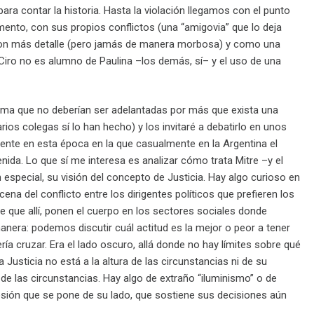
para contar la historia. Hasta la violación llegamos con el punto
momento, con sus propios conflictos (una “amigovia” que lo deja
ón con más detalle (pero jamás de manera morbosa) y como una
 Ciro no es alumno de Paulina –los demás, sí– y el uso de una
trama que no deberían ser adelantadas por más que exista una
rios colegas sí lo han hecho) y los invitaré a debatirlo en unos
ente en esta época en la que casualmente en la Argentina el
ida. Lo que sí me interesa es analizar cómo trata Mitre –y el
En especial, su visión del concepto de Justicia. Hay algo curioso en
ena del conflicto entre los dirigentes políticos que prefieren los
e que allí, ponen el cuerpo en los sectores sociales donde
 manera: podemos discutir cuál actitud es la mejor o peor a tener
ía cruzar. Era el lado oscuro, allá donde no hay límites sobre qué
 Justicia no está a la altura de las circunstancias ni de su
de las circunstancias. Hay algo de extraño “iluminismo” o de
presión que se pone de su lado, que sostiene sus decisiones aún