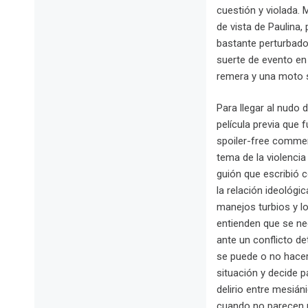
cuestión y violada. 
de vista de Paulina,
bastante perturbado
suerte de evento en 
remera y una moto si
Para llegar al nudo
película previa que 
spoiler-free commen
tema de la violenci
guión que escribió c
la relación ideológi
manejos turbios y l
entienden que se nec
ante un conflicto de
se puede o no hacer.
situación y decide p
delirio entre mesián
cuando no parecen ni