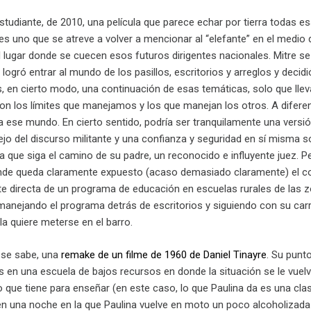
studiante, de 2010, una película que parece echar por tierra todas esa
 uno que se atreve a volver a mencionar al “elefante” en el medio de 
l lugar donde se cuecen esos futuros dirigentes nacionales. Mitre s
logró entrar al mundo de los pasillos, escritorios y arreglos y decidi
es, en cierto modo, una continuación de esas temáticas, solo que lle
con los límites que manejamos y los que manejan los otros. A diferen
a ese mundo. En cierto sentido, podría ser tranquilamente una versió
o del discurso militante y una confianza y seguridad en sí misma s
 que siga el camino de su padre, un reconocido e influyente juez. P
de queda claramente expuesto (acaso demasiado claramente) el conf
te directa de un programa de educación en escuelas rurales de las
manejando el programa detrás de escritorios y siguiendo con su car
la quiere meterse en el barro.
 se sabe, una
remake de un filme de 1960 de Daniel Tinayre
. Su punt
es en una escuela de bajos recursos en donde la situación se le vue
 que tiene para enseñar (en este caso, lo que Paulina da es una cla
en una noche en la que Paulina vuelve en moto un poco alcoholizada 