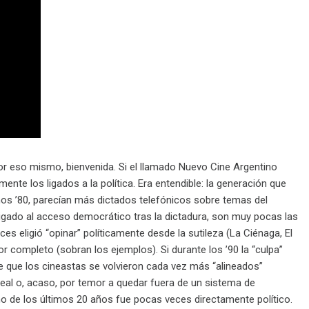
por eso mismo, bienvenida. Si el llamado Nuevo Cine Argentino
nte los ligados a la política. Era entendible: la generación que
años ’80, parecían más dictados telefónicos sobre temas del
ligado al acceso democrático tras la dictadura, son muy pocas las
s eligió “opinar” políticamente desde la sutileza (La Ciénaga, El
r completo (sobran los ejemplos). Si durante los ’90 la “culpa”
e que los cineastas se volvieron cada vez más “alineados”
 real o, acaso, por temor a quedar fuera de un sistema de
ino de los últimos 20 años fue pocas veces directamente político.