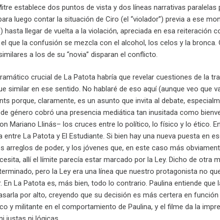
Mitre establece dos puntos de vista y dos líneas narrativas paralelas 
 para luego contar la situación de Ciro (el “violador”) previa a ese 
) hasta llegar de vuelta a la violación, apreciada en esa reiteraci
el que la confusión se mezcla con el alcohol, los celos y la bronca.
milares a los de su “novia” disparan el conflicto.
 dramático crucial de La Patota habría que revelar cuestiones de la 
fue similar en ese sentido. No hablaré de eso aquí (aunque veo que va
ts porque, claramente, es un asunto que invita al debate, especialm
a de género cobró una presencia mediática tan inusitada como bienven
on Mariano Llinás– los cruces entre lo político, lo físico y lo ético. 
ca entre La Patota y El Estudiante. Si bien hay una nueva puesta en esc
os arreglos de poder, y los jóvenes que, en este caso más obviament
esita, allí el límite parecía estar marcado por la Ley. Dicho de otra
terminado, pero la Ley era una línea que nuestro protagonista no quer
 En La Patota es, más bien, todo lo contrario. Paulina entiende que la
asarla por alto, creyendo que su decisión es más certera en función 
ico y militante en el comportamiento de Paulina, y el filme da la im
 justas ni lógicas.