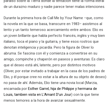
paraíso sobre la Tierra donde la tentación tiene la forma literal
de un durazno maduro y nadie parece tener malas intenciones.
Durante la primera hora de Call Me by Your Name –que, como
la novela en la que se basa, transcurre en 1983– asistimos al
lento y un tanto temeroso acercamiento entre ambos. Elio es
un joven brillante que habla perfecto francés, inglés y muy bien
italiano, toca el piano y la guitarra, y tiene esos rostros que
denotan inteligencia y picardía. Pero la figura de Oliver lo
abruma. Se fascina con él y comienza a convertirse en su
amigo, compinche y chaperón en paseos y aventuras. Es claro
que el deseo está ahí, latente, pero por distintos motivos
(Oliver, por estar invitado a trabajar en la casa de los padres de
Elio, y él porque cree no estar a la altura de su objeto de deseo)
no pasa de ahí. Además, Elio tiene una novia local (Marzia,
encarnada por
Esther Garrel, hija de Philippe y hermana de
Louis, tambien vista en L’Amant D’un Jour
) con la que tiene
menos temores a la hora de avanzar sexualmente.