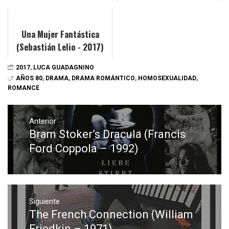
Yonebayashi - 2017)
Una Mujer Fantástica
(Sebastián Lelio - 2017)
2017
,
LUCA GUADAGNINO
AÑOS 80
,
DRAMA
,
DRAMA ROMÁNTICO
,
HOMOSEXUALIDAD
,
ROMANCE
Navegación
de
Anterior
Bram Stoker’s Dracula (Francis
Entrada
entradas
anterior:
Ford Coppola – 1992)
Siguiente
The French Connection (William
Entrada
siguiente:
Friedkin – 1971)