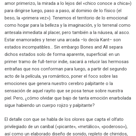
amor primerizo, la mirada a lo lejos del «chico conoce a chica»)
para dirigirse luego, paso a paso, al dominio de lo físico (el
beso, la «primera vez»). Tenemos el territorio de lo emocional
como hogar para la belleza y la imaginación, y lo terrenal como
antesala inmediata al placer, pero también a la náusea, al asco.
Estar enamorades y tener una arcada –lo decía Kant– son
estados incompatibles… Sin embargo Bones and All separa
dichos estados solo de forma aparente, superficial: en un
primer tramo de full-terror indie, sacará a relucir las hermosas
entrañas que nos conforman para luego, a partir del segundo
acto de la película, ya romántico, poner el foco sobre las
emociones que genera nuestro cerebro palpitante o la
sensación de aquel rayito que se posa tenue sobre nuestra
piel. Pero, ¿cómo olvidar que bajo de tanta emoción enarbolada
sigue habiendo un cuerpo rojizo y palpitante?
El detalle con que se habla de los olores que capta el olfato
privilegiado de un caníbal («picante», «metálico», «poderoso»),
así como un elaborado diseño de sonido, repleto de chirridos,