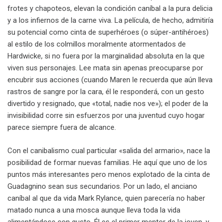
frotes y chapoteos, elevan la condición caníbal a la pura delicia
y a los infiernos de la carne viva. La película, de hecho, admitiría
su potencial como cinta de superhéroes (o súper-antihéroes)
al estilo de los colmillos moralmente atormentados de
Hardwicke, si no fuera por la marginalidad absoluta en la que
viven sus personajes. Lee mata sin apenas preocuparse por
encubrir sus acciones (cuando Maren le recuerda que aún lleva
rastros de sangre por la cara, él le responderá, con un gesto
divertido y resignado, que «total, nadie nos ve»); el poder de la
invisibilidad corre sin esfuerzos por una juventud cuyo hogar
parece siempre fuera de alcance.
Con el canibalismo cual particular «salida del armario», nace la
posibilidad de formar nuevas familias. He aquí que uno de los
puntos más interesantes pero menos explotado de la cinta de
Guadagnino sean sus secundarios. Por un lado, el anciano
caníbal al que da vida Mark Rylance, quien parecería no haber
matado nunca a una mosca aunque lleva toda la vida
alimentándose con gusto. Él es el primer mentor de la joven, y