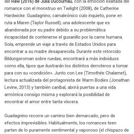
del
Raw (2016) de Julia Ducournau
, con la emoción exaltada del
romance con el monstruo en Twilight (2008), de Catherine
Hardwicke. Guadagnino, camaleónico culo inquieto, pone en
ruta a Maren (Taylor Russell), una adolescente que es
abandonada por su padre debido a su problemática
incapacidad de contenerse el gusanillo por la carne humana.
Sola, emprende un viaje a través de Estados Unidos para
encontrar a su madre desaparecida. Durante este retorcido
Bildungsroman sobre ruedas, encontrará a más individuos
como ella, tipos que ilustrarán los distintos derroteros a tomar
para con su «condición». Junto con Lee (Timothée Chalamet),
lectura actualizada del protagonista de Warm Bodies (Jonathan
Levine, 2013) y también caníbal, abrirá puertas a una vida
armónica consigo misma y explorará la posibilidad de
encontrar el amor entre tanta víscera.
Guadagnino recorre un camino bien demarcado, pero de
efectos imprevisibles. Habitualmente, los romances teen
parten de lo puramente sentimental y vaporoso (el chispazo de