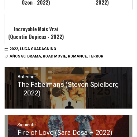
Ozon - 2022)
-2022)
Incroyable Mais Vrai
(Quentin Dupieux - 2022)
2022
,
LUCA GUADAGNINO
AÑOS 80
,
DRAMA
,
ROAD MOVIE
,
ROMANCE
,
TERROR
Navegación
de
Anterior
The Fabelmans (Steven Spielberg
Entrada
entradas
anterior:
– 2022)
Siguiente
Fire of Love (Sara Dosa – 2022)
Entrada