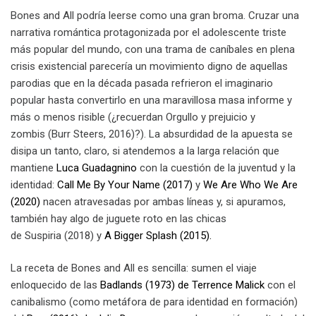
Bones and All podría leerse como una gran broma. Cruzar una
narrativa romántica protagonizada por el adolescente triste
más popular del mundo, con una trama de caníbales en plena
crisis existencial parecería un movimiento digno de aquellas
parodias que en la década pasada refrieron el imaginario
popular hasta convertirlo en una maravillosa masa informe y
más o menos risible (¿recuerdan Orgullo y prejuicio y
zombis (Burr Steers, 2016)?). La absurdidad de la apuesta se
disipa un tanto, claro, si atendemos a la larga relación que
mantiene
Luca Guadagnino
con la cuestión de la juventud y la
identidad:
Call Me By Your Name (2017)
y
We Are Who We Are
(2020)
nacen atravesadas por ambas líneas y, si apuramos,
también hay algo de juguete roto en las chicas
de Suspiria (2018) y
A Bigger Splash (2015).
La receta de Bones and All es sencilla: sumen el viaje
enloquecido de las
Badlands (1973) de Terrence Malick
con el
canibalismo (como metáfora de para identidad en formación)