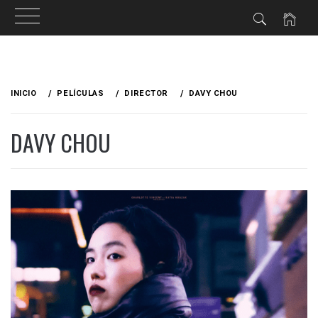
Ir
al
INICIO
PELÍCULAS
DIRECTOR
DAVY CHOU
contenido
DAVY CHOU