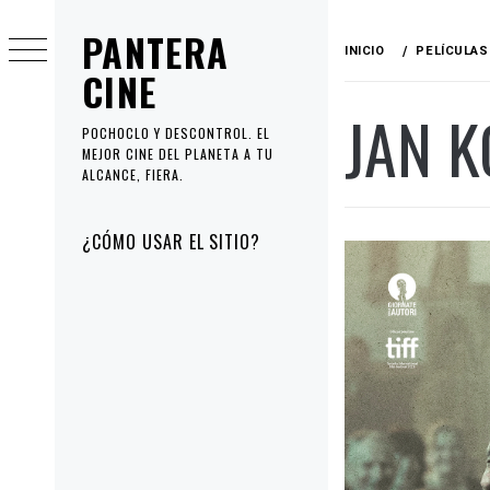
Ir
PANTERA
al
INICIO
PELÍCULAS
contenido
CINE
JAN 
POCHOCLO Y DESCONTROL. EL
MEJOR CINE DEL PLANETA A TU
ALCANCE, FIERA.
Menú
¿CÓMO USAR EL SITIO?
principal