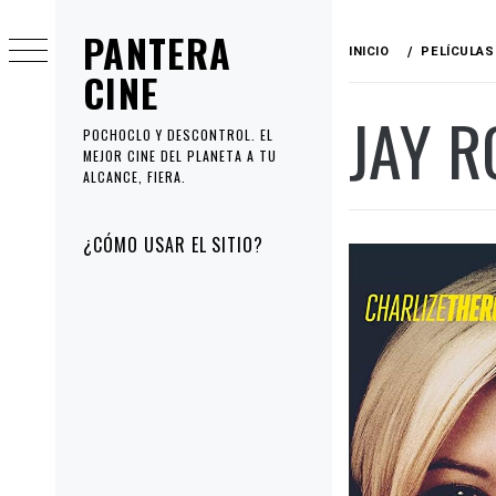
Ir
PANTERA
al
INICIO
PELÍCULAS
contenido
CINE
JAY 
POCHOCLO Y DESCONTROL. EL
MEJOR CINE DEL PLANETA A TU
ALCANCE, FIERA.
Menú
¿CÓMO USAR EL SITIO?
principal