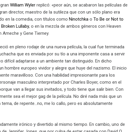
l gran
William Wyler
replicó: «peor aún, se acabaron las películas de
ran director, maestro de la sutileza que con un sólo plano era
do en la comedia, con títulos como
Ninotchka
o
To Be or Not to
e
Broken Lullaby
, o en la mezcla de ambos géneros con Heaven
on Ameche y Gene Tierney.
eció en pleno rodaje de una nueva película, la cual fue terminada
muchacha que es enviada por su tío a una imponente casa a servir
 difícil adaptarse a un ambiente tan distinguido. En dicho
n hombre europeo vividor y alegre que huye del nazismo. El inicio
mente maravilloso. Con una habilidad impresionante para los
 personaje masculino interpretado por Charles Boyer, como en el
orque van a llegar sus invitados, y todo tiene que salir bien. Con
lemente sea el mejor gag de la película. No diré nada más que un
n tema, de repente…no, me lo callo, pero es absolutamente
ndamente irónico y divertido al mismo tiempo. En cambio, uno de
le de Jennifer Jones, que por culpa de estar casada con David O.