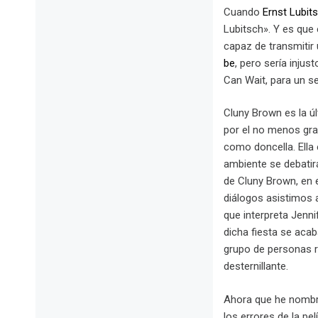
Cuando
Ernst Lubit
Lubitsch». Y es que 
capaz de transmitir
be
, pero sería inju
Can Wait, para un s
Cluny Brown es la úl
por el no menos gr
como doncella. Ella 
ambiente se debatir
de Cluny Brown, en 
diálogos asistimos a
que interpreta Jenni
dicha fiesta se acab
grupo de personas r
desternillante.
Ahora que he nombra
los errores de la pe