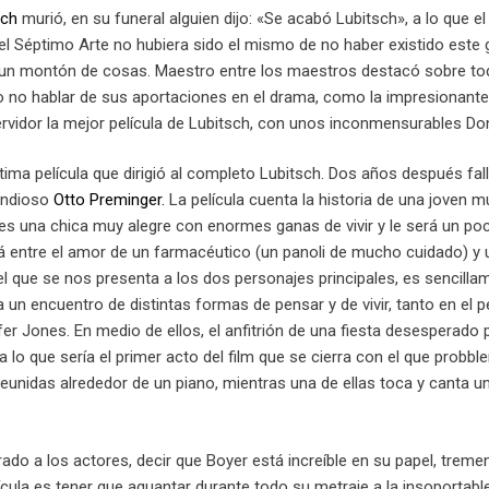
sch
murió, en su funeral alguien dijo: «Se acabó Lubitsch», a lo que e
el Séptimo Arte no hubiera sido el mismo de no haber existido este g
 un montón de cosas. Maestro entre los maestros destacó sobre to
sto no hablar de sus aportaciones en el drama, como la impresionant
ervidor la mejor película de Lubitsch, con unos inconmensurables D
tima película que dirigió al completo Lubitsch. Dos años después fall
andioso
Otto Preminger.
La película cuenta la historia de una joven 
es una chica muy alegre con enormes ganas de vivir y le será un poco
á entre el amor de un farmacéutico (un panoli de mucho cuidado) y u
el que se nos presenta a los dos personajes principales, es sencilla
 un encuentro de distintas formas de pensar y de vivir, tanto en el
fer Jones. En medio de ellos, el anfitrión de una fiesta desesperado p
a lo que sería el primer acto del film que se cierra con el que probb
eunidas alrededor de un piano, mientras una de ellas toca y canta u
do a los actores, decir que Boyer está increíble en su papel, treme
lícula es tener que aguantar durante todo su metraje a la insoportab