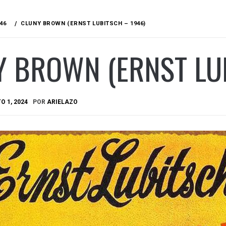
46
CLUNY BROWN (ERNST LUBITSCH – 1946)
 BROWN (ERNST LU
O 1, 2024
POR
ARIELAZO