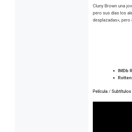
Cluny Brown una jove
pero sus días los a
desplazadas», pero 
IMDb R
Rotte
Película
/
Subtítulos