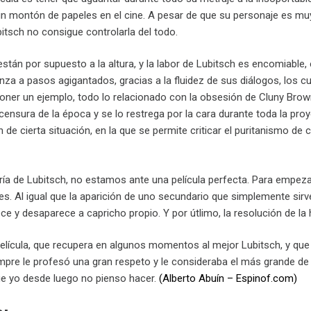
n montón de papeles en el cine. A pesar de que su personaje es muy in
itsch no consigue controlarla del todo.
están por supuesto a la altura, y la labor de Lubitsch es encomiabl
nza a pasos agigantados, gracias a la fluidez de sus diálogos, los c
poner un ejemplo, todo lo relacionado con la obsesión de Cluny Brown
 censura de la época y se lo restrega por la cara durante toda la pro
ón de cierta situación, en la que se permite criticar el puritanismo
ría de Lubitsch, no estamos ante una película perfecta. Para empeza
es. Al igual que la aparición de uno secundario que simplemente sirve 
e y desaparece a capricho propio. Y por útlimo, la resolución de la h
elícula, que recupera en algunos momentos al mejor Lubitsch, y que 
pre le profesó una gran respeto y le consideraba el más grande de t
que yo desde luego no pienso hacer.
(Alberto Abuín – Espinof.com)