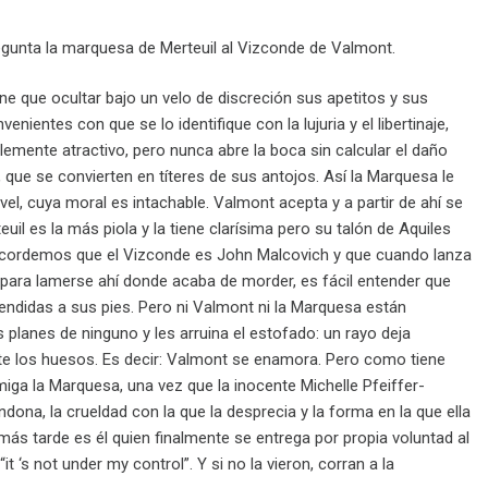
egunta la marquesa de Merteuil al Vizconde de Valmont.
ne que ocultar bajo un velo de discreción sus apetitos y sus
entes con que se lo identifique con la lujuria y el libertinaje,
blemente atractivo, pero nunca abre la boca sin calcular el daño
 que se convierten en títeres de sus antojos. Así la Marquesa le
l, cuya moral es intachable. Valmont acepta y a partir de ahí se
 es la más piola y la tiene clarísima pero su talón de Aquiles
Recordemos que el Vizconde es John Malcovich y que cuando lanza
 para lamerse ahí donde acaba de morder, es fácil entender que
endidas a sus pies. Pero ni Valmont ni la Marquesa están
planes de ninguno y les arruina el estofado: un rayo deja
arte los huesos. Es decir: Valmont se enamora. Pero como tiene
ga la Marquesa, una vez que la inocente Michelle Pfeiffer-
dona, la crueldad con la que la desprecia y la forma en la que ella
s tarde es él quien finalmente se entrega por propia voluntad al
t ‘s not under my control”. Y si no la vieron, corran a la