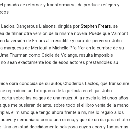
l pasado de retornar y transformarse, de producir reflejos y
ecos.
 Laclos, Dangerous Liaisons, dirigida por
Stephen Frears
, se
ea de filmar otra versión de la misma novela. Puede que Valmont
en la versión de Frears al irresistible y cara-de-perverso-John
a marquesa de Merteuil, a Michelle Pfeiffer en la cumbre de su
a Uma Thurman como Cécile de Volange, resulta imposible
 no sean exactamente los de esos actores prestandoles su
única obra conocida de su autor, Choderlos Laclos, que transcurre
pa se reproduce un fotograma de la película en el que John
carta sobre las nalgas de una mujer. A la novela la leí unos años
a que me pusieran delante, sobre todo si el libro venía de la mano
plar, el mismo que tengo ahora frente a mí, me lo regaló a los
ractivo y demoníaco como una sirena, y que de un día para el otro
co. Una amistad decididamente peligrosa cuyos ecos y fantasmas