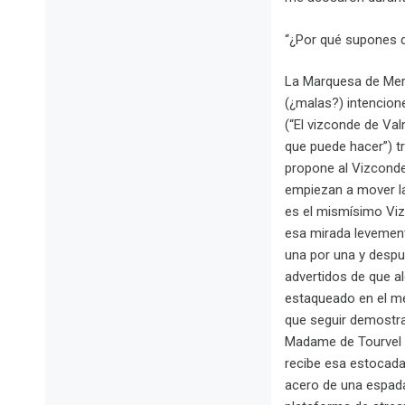
“¿Por qué supones 
La Marquesa de Merte
(¿malas?) intencione
(“El vizconde de Val
que puede hacer”) tr
propone al Vizconde
empiezan a mover la
es el mismísimo Viz
esa mirada levement
una por una y despu
advertidos de que a
estaqueado en el med
que seguir demostra
Madame de Tourvel se
recibe esa estocada
acero de una espada- 