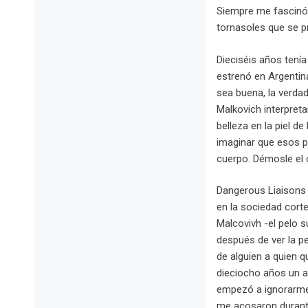
Siempre me fascinó e
tornasoles que se pr
Dieciséis años tení
estrenó en Argenti
sea buena, la verdad
Malkovich interpret
belleza en la piel 
imaginar que esos 
cuerpo. Démosle el cr
Dangerous Liaisons (
en la sociedad corte
Malcovivh -el pelo s
después de ver la pe
de alguien a quien 
dieciocho años un a
empezó a ignorarme,
me acosaron duran