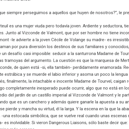
que siempre perseguimos a aquellos que huyen de nosotros?”,
le pr
uil es una mujer viuda pero todavía joven. Ardiente y seductora, tie
s. Junto al Vizconde de Valmont, que por ser hombre no tiene inconveni
mont -le advierte a la joven Cècile de Volange su madre- es irresisti
aman por pura diversión los destinos de sus familiares y conocidos,
 un desafío casi imposible: seducir a la santurrona Madame de Tourve
s tramoyas del argumento. La cuestión es que la marquesa de Merteuil
conde, de quien está -si, ella también- perdidamente enamorada. 
e estrábica y se muerde el labio inferior y asoma un poco la lengua
és, finalmente, la intachable e inocente Madame de Tourvel, caigan r
lgo completamente inesperado puede ocurrir, algo que no está en los 
io del jardín de un castillo imperial al Vizconde de Valmont y le p
ndo que es un canchero y además quiere ganarle la apuesta a su ami
 pierde y mancha su virtud, él la larga. Y la escena en la que la aban
 -una estocada simbólica, que se vuelve real cuando unas escenas má
es inolvidable. Si vieron Dangerous Liaisons, sólo baste decir que: “i