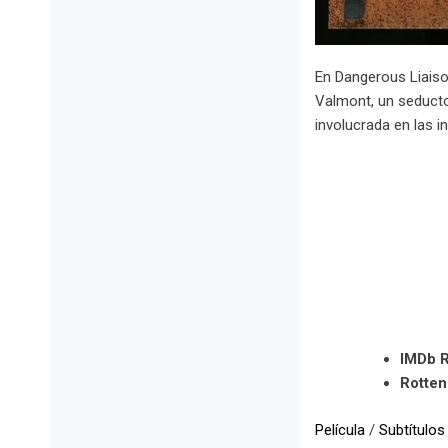
En Dangerous Liaiso
Valmont, un seducto
involucrada en las 
IMDb R
Rotte
Película
/
Subtítulos