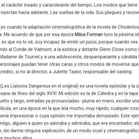
l carácter irisado y caracoleante del tiempo. Los modos que tiene e
oyectan hacia adelante. Las vueltas de la vida. Sus pliegues y recov
a yo cuando la adaptación cinematográfica de la novela de Choderlos
na. Me acuerdo de que por esa época
Milos Forman
tuvo la pésima id
 es que no lo sé, soy incapaz de emitir un juicio, porque cuando ves 
ando al Conde de Valmont, a la exótica y distante Glenn Close como l
de Madame de Tourvel y a una adolescente, despampanante y cándid
personajes puedan tener otras caras y otros modos de moverse que
édito, si no al director, a Juliette Taylor, responsable del casting.
Les Liaisons Dangereux en el original) es una novela epistolar y la 
sana de fines del siglo XVIII. Mi edición es la de Cátedra y en la ta
uelto y largo, entradas ya pronunciadas- pluma en mano, escribe una 
lícula, en una época en la que leía mucho, muy rápido, cualquier cos
quería impresionar o cuya opinión me importaba demasiado. Este ejem
migo, alguien a quien yo adoraba y admiraba, que era encantador, at
 sin darme ninguna explicación, de un modo cruel y cinematográfi
te muchos años.