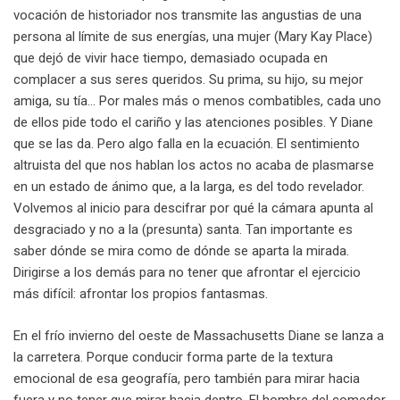
vocación de historiador nos transmite las angustias de una
persona al límite de sus energías, una mujer (Mary Kay Place)
que dejó de vivir hace tiempo, demasiado ocupada en
complacer a sus seres queridos. Su prima, su hijo, su mejor
amiga, su tía… Por males más o menos combatibles, cada uno
de ellos pide todo el cariño y las atenciones posibles. Y Diane
que se las da. Pero algo falla en la ecuación. El sentimiento
altruista del que nos hablan los actos no acaba de plasmarse
en un estado de ánimo que, a la larga, es del todo revelador.
Volvemos al inicio para descifrar por qué la cámara apunta al
desgraciado y no a la (presunta) santa. Tan importante es
saber dónde se mira como de dónde se aparta la mirada.
Dirigirse a los demás para no tener que afrontar el ejercicio
más difícil: afrontar los propios fantasmas.
En el frío invierno del oeste de Massachusetts Diane se lanza a
la carretera. Porque conducir forma parte de la textura
emocional de esa geografía, pero también para mirar hacia
fuera y no tener que mirar hacia dentro. El hombre del comedor