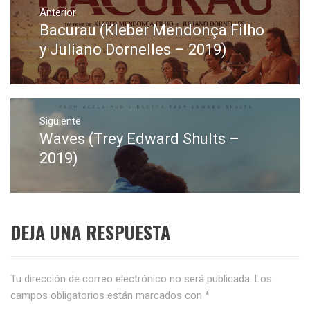
de
Anterior
Bacurau (Kleber Mendonça Filho
Entrada
entradas
anterior:
y Juliano Dornelles – 2019)
Siguiente
Waves (Trey Edward Shults –
Entrada
siguiente:
2019)
DEJA UNA RESPUESTA
Tu dirección de correo electrónico no será publicada.
Los
campos obligatorios están marcados con
*