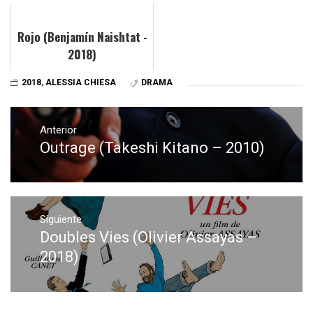
Rojo (Benjamín Naishtat -
2018)
2018
,
ALESSIA CHIESA
DRAMA
Navegación
de
Anterior
Outrage (Takeshi Kitano – 2010)
Entrada
entradas
anterior:
Siguiente
Doubles Vies (Olivier Assayas –
Entrada
siguiente:
2018)