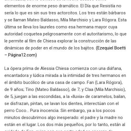
elementos de enorme peso dramático. El Día que Resistía no
sería lo que es sin sus tres actorcitos. Los tres están bárbaros
y se llaman Mateo Baldasso, Mila Marchisio y Lara Rógora. Esta
última se lleva los laureles como esa hermana mayor cuya
autoridad coquetea peligrosamente con el autoritarismo, lo que
le permite al film de Chiesa explorar la construcción de las
dinámicas de poder en el mundo de los bajitos.
(Ezequiel Boetti
– Página12.com)
La ópera prima de Alessia Chiesa comienza con una diáfana,
encantadora y lúdica mirada a la intimidad de tres hermanos en
el ámbito bucólico de una casa de campo. Fan (Lara Rógora),
de 9 años; Tino (Mateo Baldasso), de 7; y Claa (Mila Marchisio),
de 5, juegan a las escondidas, a la «lluvia» de caramelos, bailan,
se disfrazan, pintan, se lavan los dientes, interectúan con el
perro Coco… Pura inocencia. Sin embargo, ya a los pocos
minutos descubrimos algo inesperado: el padre y la madre no
están en el lugar. Los dos más pequeños, por lo tanto, están al