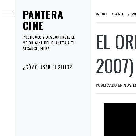
Ir
PANTERA
al
INICIO
AÑO
20
contenido
CINE
EL OR
POCHOCLO Y DESCONTROL. EL
MEJOR CINE DEL PLANETA A TU
ALCANCE, FIERA.
2007)
Menú
¿CÓMO USAR EL SITIO?
principal
PUBLICADO EN
NOVIEM