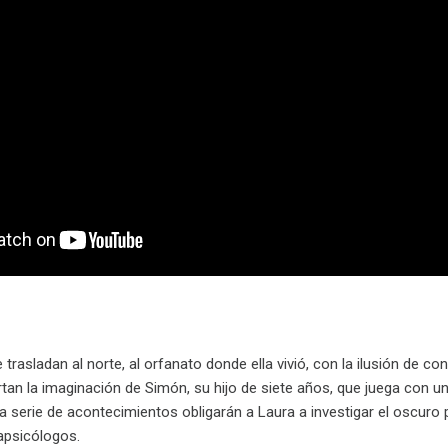
e trasladan al nor­te, al orfanato donde ella vivió, con la ilusión de 
rtan la imaginación de Simón, su hijo de siete años, que juega con 
na serie de acontecimientos obligarán a Laura a investigar el oscuro 
apsicólogos.