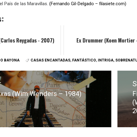
 el País de las Maravillas.
(Fernando Gil-Delgado – filasiete.com)
s:
(Carlos Reygadas - 2007)
Ex Drummer (Koen Mortier 
IO BAYONA
CASAS ENCANTADAS
,
FANTÁSTICO
,
INTRIGA
,
SOBRENAT
r
S
Texas (Wim Wenders – 1984)
F
E
(
:
s
2