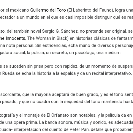
por el mexicano
Guillermo del Toro
(El Laberinto del Fauno), logra una
pectador a un mundo en el que es casi imposible distinguir qué es rea
ato, del también novel Sergio G. Sán­chez, no pretende ser original, se
he Innocents
, The Woman in Black) en historias clásicas de fantasm
una nota personal. Sin estridencias, echa ma­no de diversos personaj
ajadora social, la policía, un secreto, un psicólogo, una médium.
 se suceden sin prisa pero con rapidez, de un momento de suspens
 Rue­­da se echa la historia a la espalda y da un recital interpretativ
scordante, que la mayoría aceptará de buen grado, y es el tono sent
u pasado, y que no cuadra con la sequedad del tono mantenido has
otografía y el montaje de El Orfanato son notables, y la película da
de una opera prima. La banda sonora, música y sonido, es adecuada 
uada- interpretación del cuento de Peter Pan, detalle que probableme