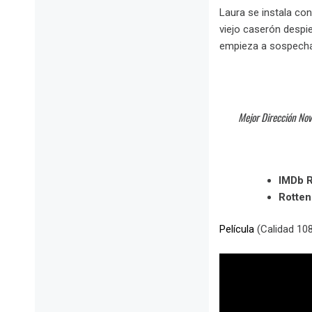
Laura se instala con
viejo caserón despie
empieza a sospechar
Mejor Dirección Nove
IMDb R
Rotte
Película
(Calidad 10