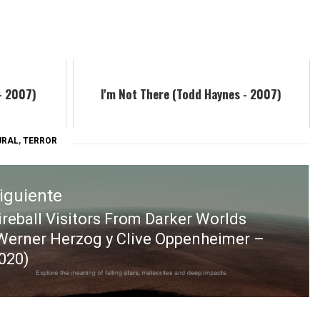
- 2007)
I'm Not There (Todd Haynes - 2007)
URAL
,
TERROR
iguiente
ireball Visitors From Darker Worlds
ntrada
Werner Herzog y Clive Oppenheimer –
iguiente:
020)