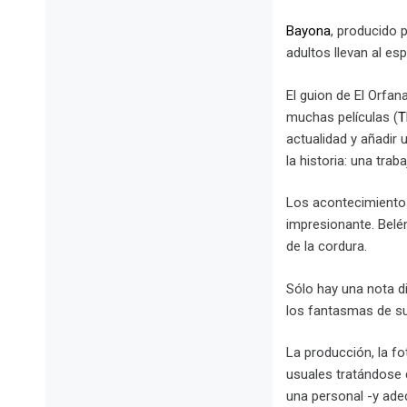
Bayona
, producido 
adultos llevan al es
El guion de El Orfan
muchas películas (
T
actualidad y añadir 
la historia: una trab
Los acontecimientos
impresionante. Belén
de la cordura.
Sólo hay una nota di
los fan­tasmas de s
La producción, la f
usuales tratándose 
una personal -y adec