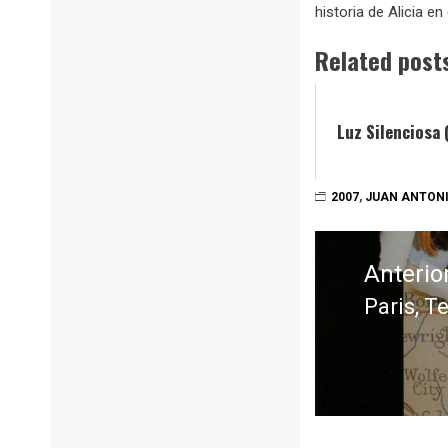
historia de Alicia en
Related post
Luz Silenciosa 
2007
,
JUAN ANTON
Navegación
de
Anterio
entradas
Paris, 
Entrada
anterior