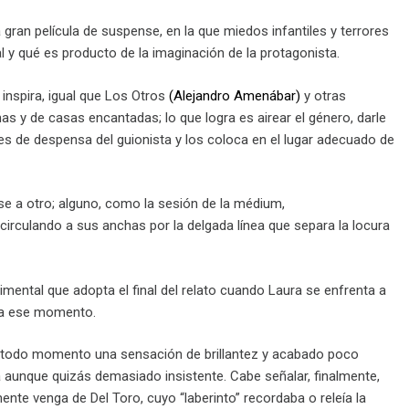
 gran película de suspense, en la que miedos infantiles y terrores
l y qué es producto de la imaginación de la protagonista.
 inspira, igual que Los Otros
(Alejandro Amenábar)
y otras
as y de casas encantadas; lo que logra es airear el género, darle
es de despensa del guionista y los coloca en el lugar ade­­cuado de
e a otro; alguno, como la sesión de la médium,
o, circulando a sus anchas por la delgada línea que separa la locura
imental que adopta el final del relato cuando Laura se enfrenta a
ta ese momento.
 en todo momento una sensación de brillantez y acabado poco
aunque quizás demasiado insistente. Cabe señalar, finalmente,
nte venga de Del Toro, cuyo “la­berinto” recordaba o releía la