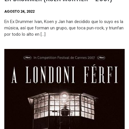
AGOSTO 24, 2022
En Ex Drummer Ivan, Koen y Jan han decidido que lo suyo es la
música, así que forman un grupo, que toca pun-rock, y triunfan
por todo lo alto en […]