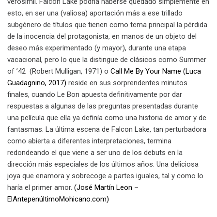
verosímil. Falcon Lake podría haberse quedado simplemente en
esto, en ser una (valiosa) aportación más a ese trillado
subgénero de títulos que tienen como tema principal la pérdida
de la inocencia del protagonista, en manos de un objeto del
deseo más experimentado (y mayor), durante una etapa
vacacional, pero lo que la distingue de clásicos como Summer
of ’42 (Robert Mulligan, 1971) o
Call Me By Your Name (Luca
Guadagnino, 2017)
reside en sus sorprendentes minutos
finales, cuando Le Bon apuesta definitivamente por dar
respuestas a algunas de las preguntas presentadas durante
una película que ella ya definía como una historia de amor y de
fantasmas. La última escena de Falcon Lake, tan perturbadora
como abierta a diferentes interpretaciones, termina
redondeando el que viene a ser uno de los debuts en la
dirección más especiales de los últimos años. Una deliciosa
joya que enamora y sobrecoge a partes iguales, tal y como lo
haría el primer amor.
(José Martín Leon –
ElAntepenúltimoMohicano.com)