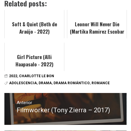
Related posts:
Soft & Quiet (Beth de
Leonor Will Never Die
Araújo - 2022)
(Martika Ramirez Escobar
- 2022)
Girl Picture (Alli
Haapasalo - 2022)
2022
,
CHARLOTTE LE BON
ADOLESCENCIA
,
DRAMA
,
DRAMA ROMÁNTICO
,
ROMANCE
Navegación
de
Anterior
Filmworker (Tony Zierra – 2017)
Entrada
entradas
anterior: