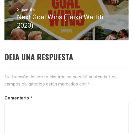
Siguiente
Next Goal Wins (Taika Waititi –
Entrada
siguiente:
2023)
DEJA UNA RESPUESTA
Tu dirección de correo electrónico no será publicada.
Los
campos obligatorios están marcados con
*
Comentario
*