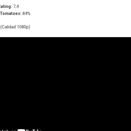
ating:
7,4
nTomatoes:
84%
(Calidad 1080p)