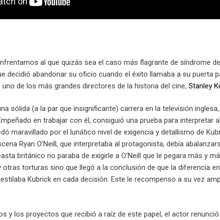
frentamos al que quizás sea el caso más flagrante de síndrome de Es
ue decidió abandonar su oficio cuando el éxito llamaba a su puerta pa
e uno de los más grandes directores de la historia del cine,
Stanley K
una sólida (a la par que insignificante) carrera en la televisión ingles
mpeñado en trabajar con él, consiguió una prueba para interpretar a
uedó maravillado por el lunático nivel de exigencia y detallismo de Kub
cena Ryan O’Neill, que interpretaba al protagonista, debía abalanzar
neasta británico no paraba de exigirle a O’Neill que le pegara más y m
otras torturas sino que llegó a la conclusión de que la diferencia en
estilaba Kubrick en cada decisión. Este le recompenso a su vez amp
os y los proyectos que recibió a raíz de este papel, el actor renunció