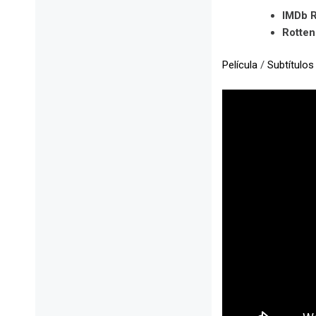
IMDb R
Rotte
Película
/
Subtítulos