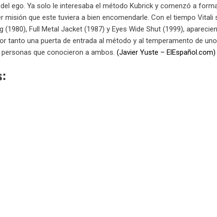
o del ego. Ya solo le interesaba el método Kubrick y comenzó a forma
er misión que este tuviera a bien encomendarle. Con el tiempo Vitali
ng (1980), Full Metal Jacket (1987) y Eyes Wide Shut (1999), aparecie
or tanto una puerta de entrada al método y al temperamento de uno d
 de personas que conocieron a ambos.
(Javier Yuste – ElEspañol.com)
s: