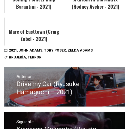
Barantini - 2021)
(Rodney Ascher - 2021)
Mare of Easttown (Craig
Zobel - 2021)
2021
,
JOHN ADAMS
,
TOBY POSER
,
ZELDA ADAMS
BRUJERÍA
,
TERROR
Navegación
de
Anterior
Drive my Car (Ryûsuke
Entrada
entradas
anterior:
Hamaguchi – 2021)
Siguiente
Entrada