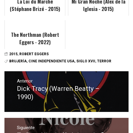
La Loi du Marché
Mi Gran Noche (Álex de la
(Stéphane Brizé - 2015)
Iglesia - 2015)
The Northman (Robert
Eggers - 2022)
2015
,
ROBERT EGGERS
BRUJERÍA
,
CINE INDEPENDIENTE USA
,
SIGLO XVII
,
TERROR
Navegación
de
Anterior
Dick Tracy (Warren Beatty –
Entrada
entradas
anterior:
1990)
Siguiente