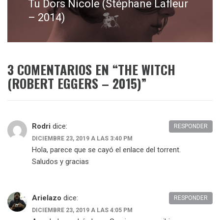
Tu Dors Nicole (Stéphane Lafleur
Entrada
siguiente:
– 2014)
3 COMENTARIOS EN “
THE WITCH
(ROBERT EGGERS – 2015)
”
Rodri
dice:
RESPONDER
DICIEMBRE 23, 2019 A LAS 3:40 PM
Hola, parece que se cayó el enlace del torrent.
Saludos y gracias
Arielazo
dice:
RESPONDER
DICIEMBRE 23, 2019 A LAS 4:05 PM