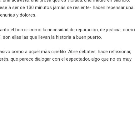
na activista, una presa que es violada, una madre en silencio.
e pese a ser de 130 minutos jamás se resiente- hacen repensar una
enurias y dolores.
 tanto el horror como la necesidad de reparación, de justicia, como
 son ellas las que llevan la historia a buen puerto.
asivo como a aquél más cinéfilo. Abre debates, hace reflexionar,
nterés, que parece dialogar con el espectador, algo que no es muy