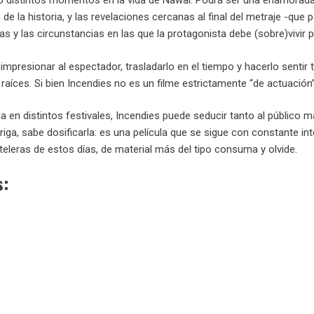
 distintos momentos en la vida de Nawal. Podrá ser una enamorada, u
de la historia, y las revelaciones cercanas al final del metraje -qu
as y las circunstancias en las que la protagonista debe (sobre)vivir p
impresionar al espectador, trasladarlo en el tiempo y hacerlo sentir
 raíces. Si bien Incendies no es un filme estrictamente “de actuación”,
en distintos festivales, Incendies puede seducir tanto al público m
triga, sabe dosificarla: es una película que se sigue con constante i
teleras de estos días, de material más del tipo consuma y olvide.
s: