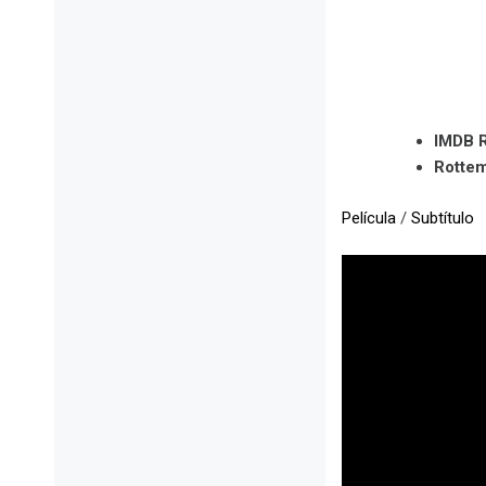
IMDB R
Rotte
Película
/
Subtítulo