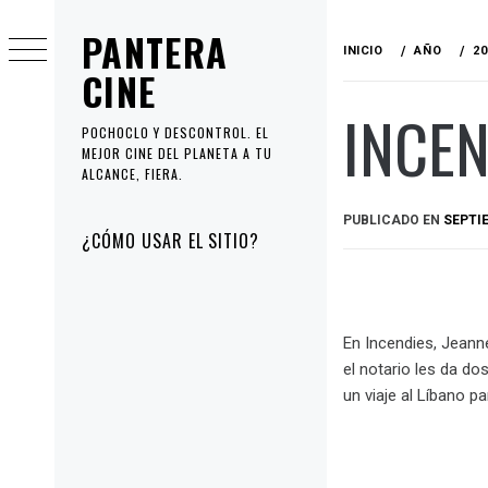
Ir
PANTERA
al
INICIO
AÑO
20
contenido
CINE
INCEN
POCHOCLO Y DESCONTROL. EL
MEJOR CINE DEL PLANETA A TU
ALCANCE, FIERA.
PUBLICADO EN
SEPTIE
Menú
¿CÓMO USAR EL SITIO?
principal
En Incendies, Jeann
el notario les da d
un viaje al Líbano p