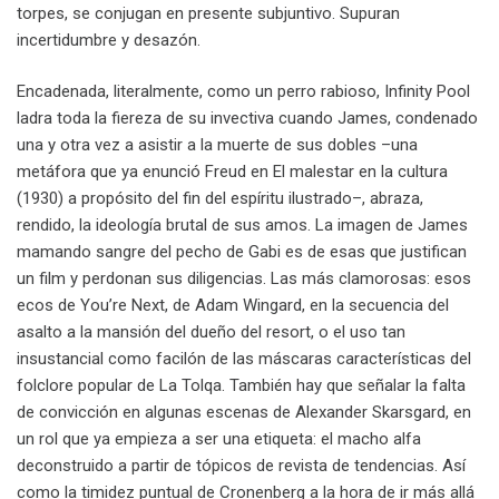
torpes, se conjugan en presente subjuntivo. Supuran
incertidumbre y desazón.
Encadenada, literalmente, como un perro rabioso, Infinity Pool
ladra toda la fiereza de su invectiva cuando James, condenado
una y otra vez a asistir a la muerte de sus dobles –una
metáfora que ya enunció Freud en El malestar en la cultura
(1930) a propósito del fin del espíritu ilustrado–, abraza,
rendido, la ideología brutal de sus amos. La imagen de James
mamando sangre del pecho de Gabi es de esas que justifican
un film y perdonan sus diligencias. Las más clamorosas: esos
ecos de You’re Next, de Adam Wingard, en la secuencia del
asalto a la mansión del dueño del resort, o el uso tan
insustancial como facilón de las máscaras características del
folclore popular de La Tolqa. También hay que señalar la falta
de convicción en algunas escenas de Alexander Skarsgard, en
un rol que ya empieza a ser una etiqueta: el macho alfa
deconstruido a partir de tópicos de revista de tendencias. Así
como la timidez puntual de Cronenberg a la hora de ir más allá