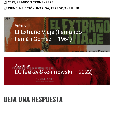
2023
,
BRANDON CRONENBERG
CIENCIA FICCIÓN
,
INTRIGA
,
TERROR
,
THRILLER
Navegación
de
Anterior
El Extraño Viaje (Fernando
Entrada
entradas
anterior:
Fernán Gómez – 1964)
Siguiente
EO (Jerzy Skolimowski – 2022)
Entrada
siguiente:
DEJA UNA RESPUESTA