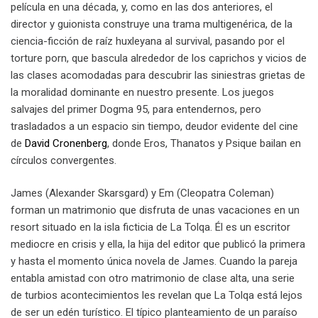
película en una década, y, como en las dos anteriores, el
director y guionista construye una trama multigenérica, de la
ciencia-ficción de raíz huxleyana al survival, pasando por el
torture porn, que bascula alrededor de los caprichos y vicios de
las clases acomodadas para descubrir las siniestras grietas de
la moralidad dominante en nuestro presente. Los juegos
salvajes del primer Dogma 95, para entendernos, pero
trasladados a un espacio sin tiempo, deudor evidente del cine
de
David Cronenberg
, donde Eros, Thanatos y Psique bailan en
círculos convergentes.
James (Alexander Skarsgard) y Em (Cleopatra Coleman)
forman un matrimonio que disfruta de unas vacaciones en un
resort situado en la isla ficticia de La Tolqa. Él es un escritor
mediocre en crisis y ella, la hija del editor que publicó la primera
y hasta el momento única novela de James. Cuando la pareja
entabla amistad con otro matrimonio de clase alta, una serie
de turbios acontecimientos les revelan que La Tolqa está lejos
de ser un edén turístico. El típico planteamiento de un paraíso