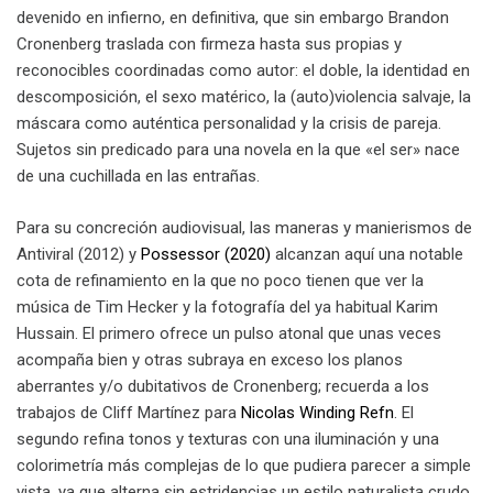
devenido en infierno, en definitiva, que sin embargo Brandon
Cronenberg traslada con firmeza hasta sus propias y
reconocibles coordinadas como autor: el doble, la identidad en
descomposición, el sexo matérico, la (auto)violencia salvaje, la
máscara como auténtica personalidad y la crisis de pareja.
Sujetos sin predicado para una novela en la que «el ser» nace
de una cuchillada en las entrañas.
Para su concreción audiovisual, las maneras y manierismos de
Antiviral (2012) y
Possessor (2020)
alcanzan aquí una notable
cota de refinamiento en la que no poco tienen que ver la
música de Tim Hecker y la fotografía del ya habitual Karim
Hussain. El primero ofrece un pulso atonal que unas veces
acompaña bien y otras subraya en exceso los planos
aberrantes y/o dubitativos de Cronenberg; recuerda a los
trabajos de Cliff Martínez para
Nicolas Winding Refn
. El
segundo refina tonos y texturas con una iluminación y una
colorimetría más complejas de lo que pudiera parecer a simple
vista, ya que alterna sin estridencias un estilo naturalista crudo