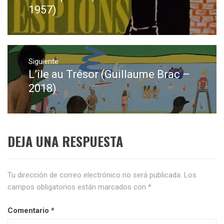
entradas
anterior:
1957)
Siguiente
L’île au Trésor (Guillaume Brac –
Entrada
siguiente:
2018)
DEJA UNA RESPUESTA
Tu dirección de correo electrónico no será publicada.
Los
campos obligatorios están marcados con
*
Comentario
*