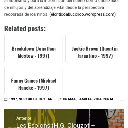
simbolismo y para la intromisión del sueño como catalizador
de influjos y del aprendizaje vital desde la perspectiva
recobrada de los niños.
(elcriticoabucolico.wordpress.com)
Related posts:
Breakdown (Jonathan
Jackie Brown (Quentin
Mostow - 1997)
Tarantino - 1997)
Funny Games (Michael
Haneke - 1997)
1997
,
NURI BILGE CEYLAN
DRAMA
,
FAMILIA
,
VIDA RURAL
Navegación
de
Anterior
Les Espions (H.G. Clouzot –
Entrada