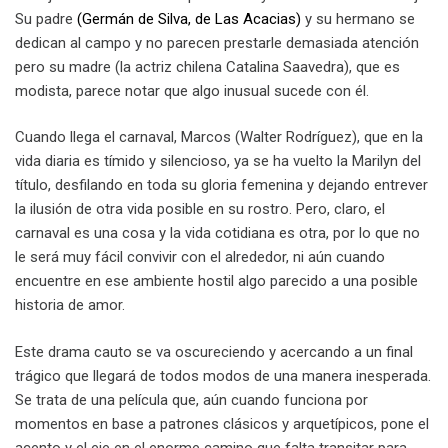
Su padre
(Germán de Silva, de Las Acacias)
y su hermano se
dedican al campo y no parecen prestarle demasiada atención
pero su madre (la actriz chilena Catalina Saavedra), que es
modista, parece notar que algo inusual sucede con él.
Cuando llega el carnaval, Marcos (Walter Rodríguez), que en la
vida diaria es tímido y silencioso, ya se ha vuelto la Marilyn del
título, desfilando en toda su gloria femenina y dejando entrever
la ilusión de otra vida posible en su rostro. Pero, claro, el
carnaval es una cosa y la vida cotidiana es otra, por lo que no
le será muy fácil convivir con el alrededor, ni aún cuando
encuentre en ese ambiente hostil algo parecido a una posible
historia de amor.
Este drama cauto se va oscureciendo y acercando a un final
trágico que llegará de todos modos de una manera inesperada.
Se trata de una película que, aún cuando funciona por
momentos en base a patrones clásicos y arquetípicos, pone el
acento y el eje en el enorme camino que falta transitar para