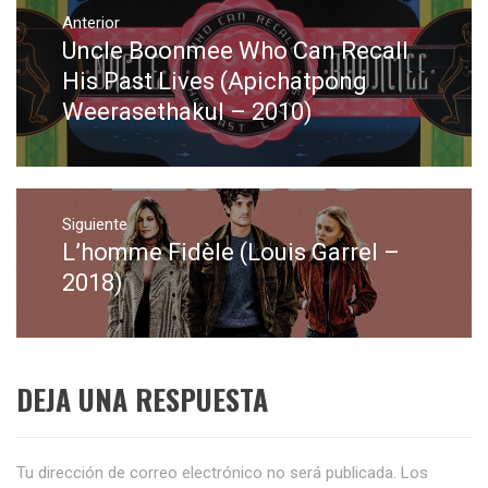
Navegación
de
Anterior
Uncle Boonmee Who Can Recall
Entrada
entradas
anterior:
His Past Lives (Apichatpong
Weerasethakul – 2010)
Siguiente
L’homme Fidèle (Louis Garrel –
Entrada
siguiente:
2018)
DEJA UNA RESPUESTA
Tu dirección de correo electrónico no será publicada.
Los