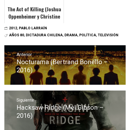
The Act of Killing (Joshua
Oppenheimer y Christine
Cynn - 2012)
2012
,
PABLO LARRAÍN
AÑOS 80
,
DICTADURA CHILENA
,
DRAMA
,
POLÍTICA
,
TELEVISIÓN
Navegación
de
Anterior
Nocturama (Bertrand Bonello –
Entrada
entradas
anterior:
2016)
Siguiente
Hacksaw Ridge (Mel Gibson –
Entrada
siguiente:
2016)