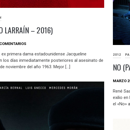
N
O LARRAÍN – 2016)
 COMENTARIOS
la ex primera dama estadounidense Jacqueline
2012
PA
n los días inmediatamente posteriores al asesinato de
NO (P
2 de noviembre del año 1963. Mejor […]
MARZO 28
René Saa
exilio e
el «No» a