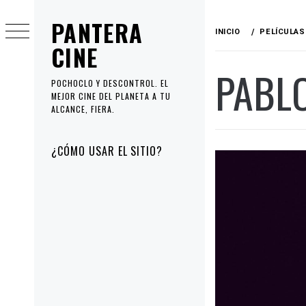
Ir
PANTERA
al
INICIO
PELÍCULAS
contenido
CINE
PABL
POCHOCLO Y DESCONTROL. EL
MEJOR CINE DEL PLANETA A TU
ALCANCE, FIERA.
Menú
¿CÓMO USAR EL SITIO?
principal