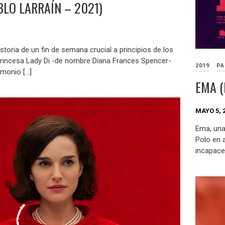
BLO LARRAÍN – 2021)
storia de un fin de semana crucial a principios de los
rincesa Lady Di -de nombre Diana Frances Spencer-
2019
PA
imonio […]
EMA (
MAYO 5, 
Ema, una
Polo en 
incapace